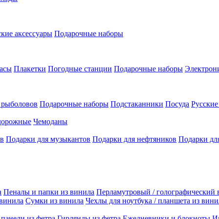
кие аксессуары
Подарочные наборы
асы
Плакетки
Погодные станции
Подарочные наборы
Электрон
 рыболовов
Подарочные наборы
Подстаканники
Посуда
Русски
дорожные
Чемоданы
ов
Подарки для музыкантов
Подарки для нефтяников
Подарки дл
а
Пеналы и папки из винила
Перламутровый / голографический 
 винила
Сумки из винила
Чехлы для ноутбука / планшета из вини
панели из фетра
Гирлянды из фетра
Ежедневники и блокноты
И