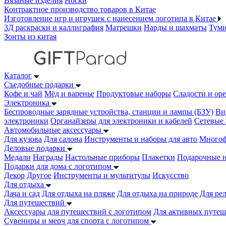
Вязаные изделия
Носки
Контрактное производство товаров в Китае
Изготовление игр и игрушек с нанесением логотипа в Китае
3Д раскраски и каллиграфия
Матрешки
Нарды и шахматы
Тум
Зонты из китая
Каталог
Съедобные подарки
Кофе и чай
Мёд и варенье
Продуктовые наборы
Сладости и ор
Электроника
Беспроводные зарядные устройства, станции и лампы (БЗУ)
Ви
электроники
Органайзеры для электроники и кабелей
Сетевые 
Автомобильные аксессуары
Для кузова
Для салона
Инструменты и наборы для авто
Многоф
Деловые подарки
Медали
Награды
Настольные приборы
Плакетки
Подарочные 
Подарки для дома с логотипом
Декор
Другое
Инструменты и мультитулы
Искусство
Для отдыха
Дача и сад
Для отдыха на пляже
Для отдыха на природе
Для ре
Для путешествий
Аксессуары для путешествий с логотипом
Для активных путеш
Сувениры и мерч для спорта с логотипом