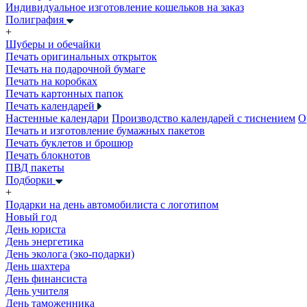
Индивидуальное изготовление кошельков на заказ
Полиграфия
+
Шуберы и обечайки
Печать оригинальных открыток
Печать на подарочной бумаге
Печать на коробках
Печать картонных папок
Печать календарей
Настенные календари
Производство календарей с тиснением
О
Печать и изготовление бумажных пакетов
Печать буклетов и брошюр
Печать блокнотов
ПВД пакеты
Подборки
+
Подарки на день автомобилиста с логотипом
Новый год
День юриста
День энергетика
День эколога (эко-подарки)
День шахтера
День финансиста
День учителя
День таможенника