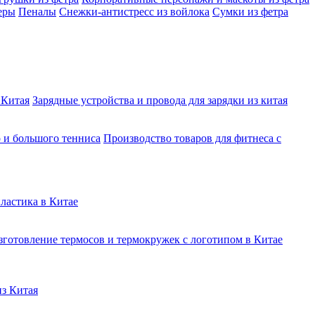
еры
Пеналы
Снежки-антистресс из войлока
Сумки из фетра
 Китая
Зарядные устройства и провода для зарядки из китая
о и большого тенниса
Производство товаров для фитнеса с
ластика в Китае
зготовление термосов и термокружек с логотипом в Китае
из Китая