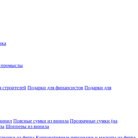
ика
е промыслы
я строителей
Подарки для финансистов
Подарки для
винил
Поясные сумки из винила
Прозрачные сумки (на
ла
Шопперы из винила
грушки из фетра
Корпоративные персонажи и маскоты из фетра