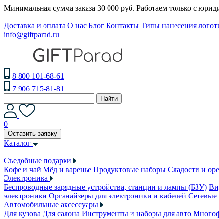
Минимальная сумма заказа 30 000 руб. Работаем только с юри
+
Доставка и оплата
О нас
Блог
Контакты
Типы нанесения логот
info@giftparad.ru
8 800 101-68-61
7 906 715-81-81
Найти
0
Оставить заявку
Каталог
+
Съедобные подарки
Кофе и чай
Мёд и варенье
Продуктовые наборы
Сладости и ор
Электроника
Беспроводные зарядные устройства, станции и лампы (БЗУ)
Ви
электроники
Органайзеры для электроники и кабелей
Сетевые 
Автомобильные аксессуары
Для кузова
Для салона
Инструменты и наборы для авто
Многоф