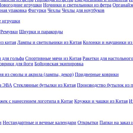
Новогодние игрушки
Ночники и светильники из фетра
Органайз
ная упаковка
Фигурки
Чехлы
Чехлы для ноутбуков
е игрушки
Ремувки
Шнурки и паракорды
из китая
Лампы и светильники из Китая
Колонки и наушники из
 для гольфа
Спортивные мячи из Китая
Ракетки для настольног
оврики для йоги
Бойцовская экипировка
я из смолы и акрила (лампы, декор)
Придверные коврики
из ЭВА
Стеклянные бутылки из Китая
Производство бутылок из п
жек с нанесением логотипа в Китае
Кружки и чашки из Китая
И
и
Нестандартные и вечные календари
Открытки
Папки на заказ 