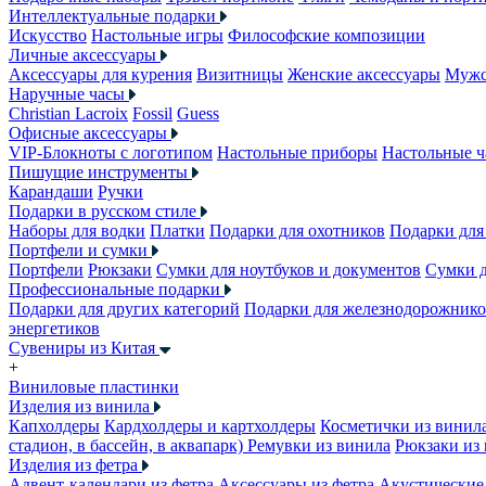
Интеллектуальные подарки
Искусство
Настольные игры
Философские композиции
Личные аксессуары
Аксессуары для курения
Визитницы
Женские аксессуары
Мужс
Наручные часы
Christian Lacroix
Fossil
Guess
Офисные аксессуары
VIP-Блокноты с логотипом
Настольные приборы
Настольные ч
Пишущие инструменты
Карандаши
Ручки
Подарки в русском стиле
Наборы для водки
Платки
Подарки для охотников
Подарки для
Портфели и сумки
Портфели
Рюкзаки
Сумки для ноутбуков и документов
Сумки 
Профессиональные подарки
Подарки для других категорий
Подарки для железнодорожник
энергетиков
Сувениры из Китая
+
Виниловые пластинки
Изделия из винила
Капхолдеры
Кардхолдеры и картхолдеры
Косметички из винил
стадион, в бассейн, в аквапарк)
Ремувки из винила
Рюкзаки из
Изделия из фетра
Адвент-календари из фетра
Аксессуары из фетра
Акустические 