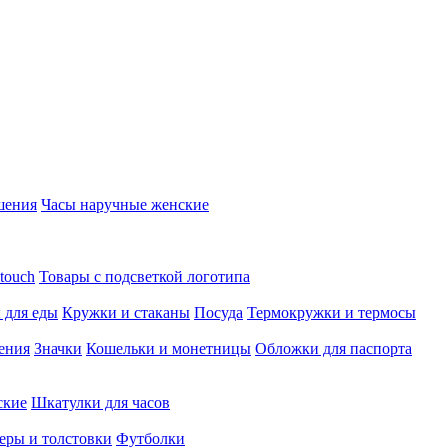
шения
Часы наручные женские
touch
Товары с подсветкой логотипа
 для еды
Кружки и стаканы
Посуда
Термокружки и термосы
ения
Значки
Кошельки и монетницы
Обложки для паспорта
ские
Шкатулки для часов
еры и толстовки
Футболки