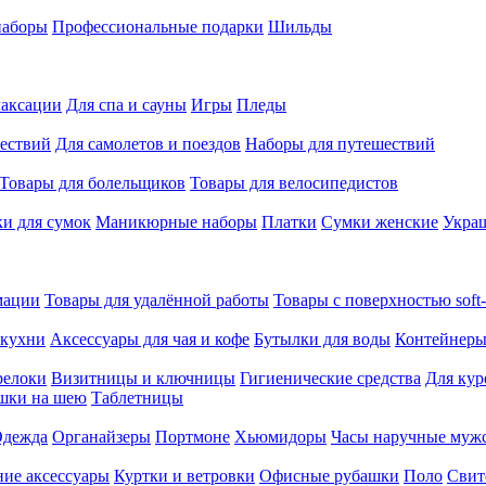
наборы
Профессиональные подарки
Шильды
лаксации
Для спа и сауны
Игры
Пледы
ествий
Для самолетов и поездов
Наборы для путешествий
Товары для болельщиков
Товары для велосипедистов
и для сумок
Маникюрные наборы
Платки
Сумки женские
Укра
мации
Товары для удалённой работы
Товары с поверхностью soft-
 кухни
Аксессуары для чая и кофе
Бутылки для воды
Контейнеры
релоки
Визитницы и ключницы
Гигиенические средства
Для кур
шки на шею
Таблетницы
дежда
Органайзеры
Портмоне
Хьюмидоры
Часы наручные муж
ие аксессуары
Куртки и ветровки
Офисные рубашки
Поло
Свит