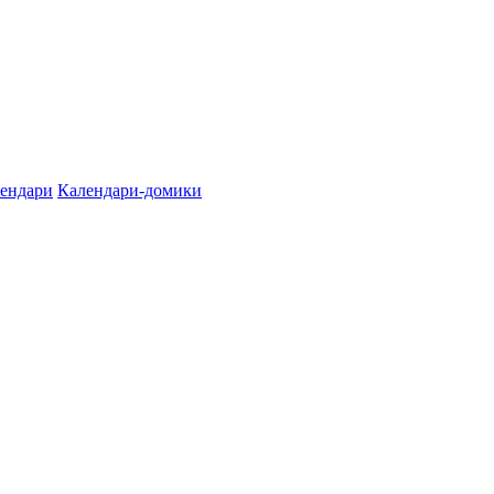
лендари
Календари-домики