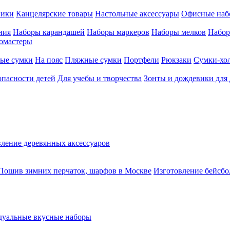
ники
Канцелярские товары
Настольные аксессуары
Офисные наб
ния
Наборы карандашей
Наборы маркеров
Наборы мелков
Набор
омастеры
ые сумки
На пояс
Пляжные сумки
Портфели
Рюкзаки
Сумки-хо
опасности детей
Для учебы и творчества
Зонты и дождевики для 
ление деревянных аксессуаров
Пошив зимних перчаток, шарфов в Москве
Изготовление бейсбо
уальные вкусные наборы