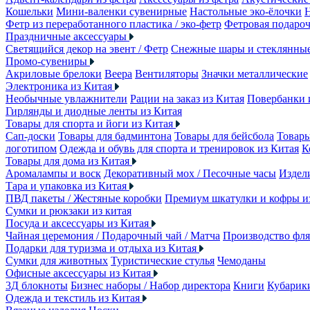
Кошельки
Мини-валенки сувенирные
Настольные эко-ёлочки
Фетр из переработанного пластика / эко-фетр
Фетровая подароч
Праздничные аксессуары
Светящийся декор на эвент / Фетр
Снежные шары и стеклянны
Промо-сувениры
Акриловые брелоки
Веера
Вентиляторы
Значки металлические
Электроника из Китая
Необычные увлажнители
Рации на заказ из Китая
Повербанки 
Гирлянды и диодные ленты из Китая
Товары для спорта и йоги из Китая
Сап-доски
Товары для бадминтона
Товары для бейсбола
Товары
логотипом
Одежда и обувь для спорта и тренировок из Китая
К
Товары для дома из Китая
Аромалампы и воск
Декоративный мох / Песочные часы
Издели
Тара и упаковка из Китая
ПВД пакеты / Жестяные коробки
Премиум шкатулки и кофры 
Сумки и рюкзаки из китая
Посуда и аксессуары из Китая
Чайная церемония / Подарочный чай / Матча
Производство фля
Подарки для туризма и отдыха из Китая
Сумки для животных
Туристические стулья
Чемоданы
Офисные аксессуары из Китая
3Д блокноты
Бизнес наборы / Набор директора
Книги
Кубарик
Одежда и текстиль из Китая