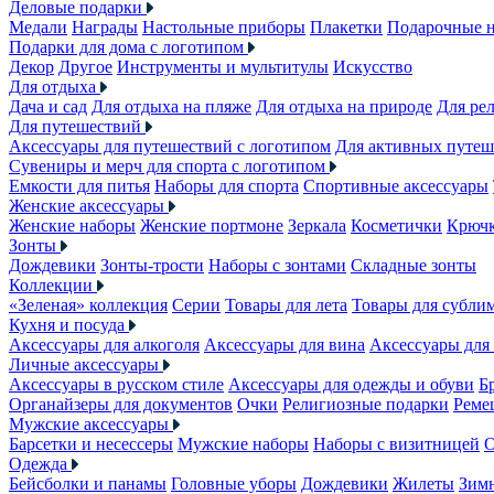
Деловые подарки
Медали
Награды
Настольные приборы
Плакетки
Подарочные 
Подарки для дома с логотипом
Декор
Другое
Инструменты и мультитулы
Искусство
Для отдыха
Дача и сад
Для отдыха на пляже
Для отдыха на природе
Для ре
Для путешествий
Аксессуары для путешествий с логотипом
Для активных путеш
Сувениры и мерч для спорта с логотипом
Емкости для питья
Наборы для спорта
Спортивные аксессуары
Женские аксессуары
Женские наборы
Женские портмоне
Зеркала
Косметички
Крючк
Зонты
Дождевики
Зонты-трости
Наборы с зонтами
Складные зонты
Коллекции
«Зеленая» коллекция
Серии
Товары для лета
Товары для субли
Кухня и посуда
Аксессуары для алкоголя
Аксессуары для вина
Аксессуары для
Личные аксессуары
Аксессуары в русском стиле
Аксессуары для одежды и обуви
Б
Органайзеры для документов
Очки
Религиозные подарки
Реме
Мужские аксессуары
Барсетки и несессеры
Мужские наборы
Наборы с визитницей
О
Одежда
Бейсболки и панамы
Головные уборы
Дождевики
Жилеты
Зимн