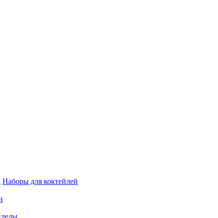
а
Наборы для коктейлей
и
пледы