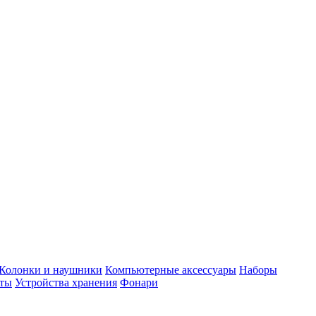
Колонки и наушники
Компьютерные аксессуары
Наборы
еты
Устройства хранения
Фонари