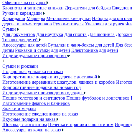
Офисные аксессуары
Блокноты и записные книжки
Держатели для бейджа
Ежеднев
Ручки и карандаши
Карандаши
Маркеры
Металлические ручки
Наборы для рисова
дерева и эко-материалов
Ручки-стилусы
Упаковка для ручек
Фл
Сумки
Для документов
Для ноутбука
Для спорта
Для шопинга
Дорожн
Товары для детей
Аксессуары для детей
Бутылки и ланч-боксы для детей
Для без
детям
Рюкзаки и сумки для детей
Электроника для детей
Индивидуальное производство
+
Сумки и рюкзаки
Подарочная упаковка на заказ
Корпоративные подарки из дерева с доставкой
Изготовление деревянных шкатулок, ящиков и коробов
Изготов
Корпоративные подарки на новый год
Индивидуальное производство одежды
Пошив толстовок и свитшотов
Пошив футболок и лонгсливов
Изготовление флагов и баннеров
Значки и медали
Изготовление ежедневников на заказ
Вкусные подарки на заказ
Шоколад с логотипом
Печенья и пряники с логотипом
Индивид
Аксессуары из кожи на заказ