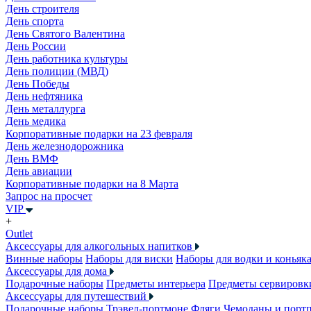
День строителя
День спорта
День Святого Валентина
День России
День работника культуры
День полиции (МВД)
День Победы
День нефтяника
День металлурга
День медика
Корпоративные подарки на 23 февраля
День железнодорожника
День ВМФ
День авиации
Корпоративные подарки на 8 Марта
Запрос на просчет
VIP
+
Outlet
Аксессуары для алкогольных напитков
Винные наборы
Наборы для виски
Наборы для водки и коньяк
Аксессуары для дома
Подарочные наборы
Предметы интерьера
Предметы сервировк
Аксессуары для путешествий
Подарочные наборы
Трэвел-портмоне
Фляги
Чемоданы и порт