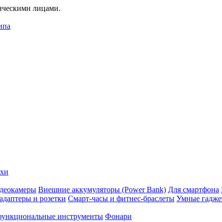
дическими лицами.
ипа
ехи
деокамеры
Внешние аккумуляторы (Power Bank)
Для смартфона
адаптеры и розетки
Смарт-часы и фитнес-браслеты
Умные гадж
ункциональные инструменты
Фонари