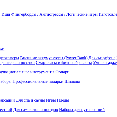
и Иши
Фингерборды / Антистрессы / Логические игры
Изготовле
ехи
деокамеры
Внешние аккумуляторы (Power Bank)
Для смартфона
адаптеры и розетки
Смарт-часы и фитнес-браслеты
Умные гадж
ункциональные инструменты
Фонари
наборы
Профессиональные подарки
Шильды
лаксации
Для спа и сауны
Игры
Пледы
ествий
Для самолетов и поездов
Наборы для путешествий