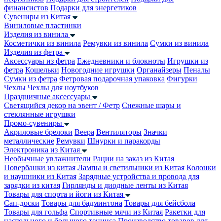
финансистов
Подарки для энергетиков
Сувениры из Китая
Виниловые пластинки
Изделия из винила
Косметички из винила
Ремувки из винила
Сумки из винила
Изделия из фетра
Аксессуары из фетра
Ежедневники и блокноты
Игрушки из
фетра
Кошельки
Новогодние игрушки
Органайзеры
Пеналы
Сумки из фетра
Фетровая подарочная упаковка
Фигурки
Чехлы
Чехлы для ноутбуков
Праздничные аксессуары
Светящийся декор на эвент / Фетр
Снежные шары и
стеклянные игрушки
Промо-сувениры
Акриловые брелоки
Веера
Вентиляторы
Значки
металлические
Ремувки
Шнурки и паракорды
Электроника из Китая
Необычные увлажнители
Рации на заказ из Китая
Повербанки из китая
Лампы и светильники из Китая
Колонки
и наушники из Китая
Зарядные устройства и провода для
зарядки из китая
Гирлянды и диодные ленты из Китая
Товары для спорта и йоги из Китая
Сап-доски
Товары для бадминтона
Товары для бейсбола
Товары для гольфа
Спортивные мячи из Китая
Ракетки для
настольного и большого тенниса
Производство товаров для