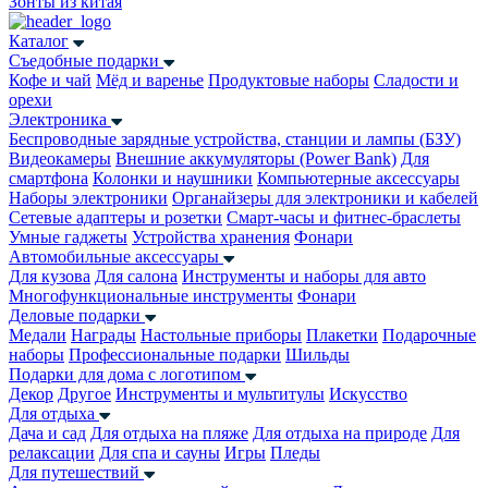
Зонты из китая
Каталог
Съедобные подарки
Кофе и чай
Мёд и варенье
Продуктовые наборы
Сладости и
орехи
Электроника
Беспроводные зарядные устройства, станции и лампы (БЗУ)
Видеокамеры
Внешние аккумуляторы (Power Bank)
Для
смартфона
Колонки и наушники
Компьютерные аксессуары
Наборы электроники
Органайзеры для электроники и кабелей
Сетевые адаптеры и розетки
Смарт-часы и фитнес-браслеты
Умные гаджеты
Устройства хранения
Фонари
Автомобильные аксессуары
Для кузова
Для салона
Инструменты и наборы для авто
Многофункциональные инструменты
Фонари
Деловые подарки
Медали
Награды
Настольные приборы
Плакетки
Подарочные
наборы
Профессиональные подарки
Шильды
Подарки для дома с логотипом
Декор
Другое
Инструменты и мультитулы
Искусство
Для отдыха
Дача и сад
Для отдыха на пляже
Для отдыха на природе
Для
релаксации
Для спа и сауны
Игры
Пледы
Для путешествий