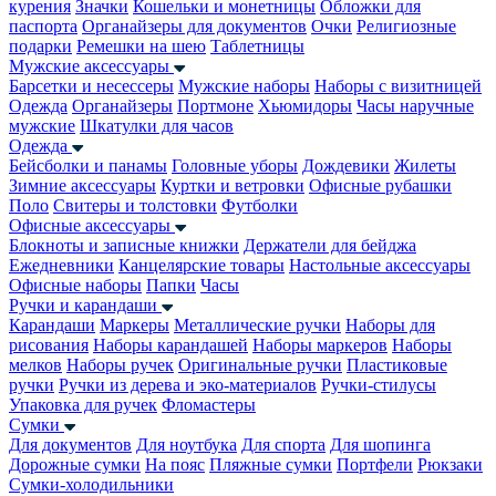
курения
Значки
Кошельки и монетницы
Обложки для
паспорта
Органайзеры для документов
Очки
Религиозные
подарки
Ремешки на шею
Таблетницы
Мужские аксессуары
Барсетки и несессеры
Мужские наборы
Наборы с визитницей
Одежда
Органайзеры
Портмоне
Хьюмидоры
Часы наручные
мужские
Шкатулки для часов
Одежда
Бейсболки и панамы
Головные уборы
Дождевики
Жилеты
Зимние аксессуары
Куртки и ветровки
Офисные рубашки
Поло
Свитеры и толстовки
Футболки
Офисные аксессуары
Блокноты и записные книжки
Держатели для бейджа
Ежедневники
Канцелярские товары
Настольные аксессуары
Офисные наборы
Папки
Часы
Ручки и карандаши
Карандаши
Маркеры
Металлические ручки
Наборы для
рисования
Наборы карандашей
Наборы маркеров
Наборы
мелков
Наборы ручек
Оригинальные ручки
Пластиковые
ручки
Ручки из дерева и эко-материалов
Ручки-стилусы
Упаковка для ручек
Фломастеры
Сумки
Для документов
Для ноутбука
Для спорта
Для шопинга
Дорожные сумки
На пояс
Пляжные сумки
Портфели
Рюкзаки
Сумки-холодильники