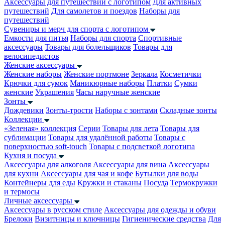
Аксессуары для путешествий с логотипом
Для активных
путешествий
Для самолетов и поездов
Наборы для
путешествий
Сувениры и мерч для спорта с логотипом
Емкости для питья
Наборы для спорта
Спортивные
аксессуары
Товары для болельщиков
Товары для
велосипедистов
Женские аксессуары
Женские наборы
Женские портмоне
Зеркала
Косметички
Крючки для сумок
Маникюрные наборы
Платки
Сумки
женские
Украшения
Часы наручные женские
Зонты
Дождевики
Зонты-трости
Наборы с зонтами
Складные зонты
Коллекции
«Зеленая» коллекция
Серии
Товары для лета
Товары для
сублимации
Товары для удалённой работы
Товары с
поверхностью soft-touch
Товары с подсветкой логотипа
Кухня и посуда
Аксессуары для алкоголя
Аксессуары для вина
Аксессуары
для кухни
Аксессуары для чая и кофе
Бутылки для воды
Контейнеры для еды
Кружки и стаканы
Посуда
Термокружки
и термосы
Личные аксессуары
Аксессуары в русском стиле
Аксессуары для одежды и обуви
Брелоки
Визитницы и ключницы
Гигиенические средства
Для