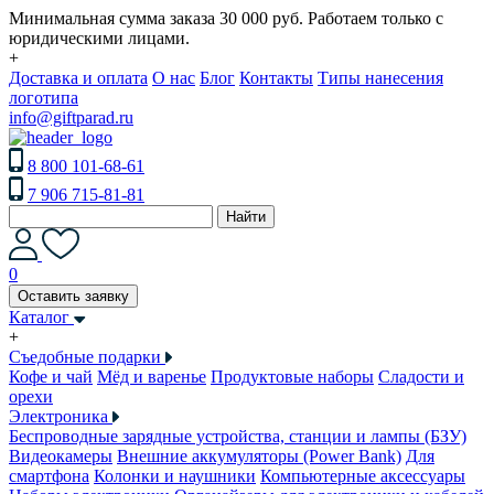
Минимальная сумма заказа 30 000 руб. Работаем только с
юридическими лицами.
+
Доставка и оплата
О нас
Блог
Контакты
Типы нанесения
логотипа
info@giftparad.ru
8 800 101-68-61
7 906 715-81-81
Найти
0
Оставить заявку
Каталог
+
Съедобные подарки
Кофе и чай
Мёд и варенье
Продуктовые наборы
Сладости и
орехи
Электроника
Беспроводные зарядные устройства, станции и лампы (БЗУ)
Видеокамеры
Внешние аккумуляторы (Power Bank)
Для
смартфона
Колонки и наушники
Компьютерные аксессуары