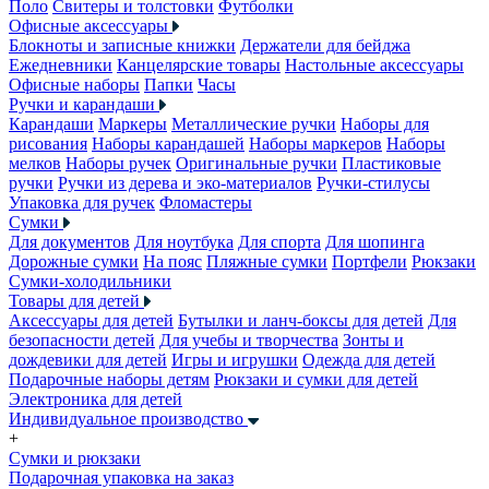
Поло
Свитеры и толстовки
Футболки
Офисные аксессуары
Блокноты и записные книжки
Держатели для бейджа
Ежедневники
Канцелярские товары
Настольные аксессуары
Офисные наборы
Папки
Часы
Ручки и карандаши
Карандаши
Маркеры
Металлические ручки
Наборы для
рисования
Наборы карандашей
Наборы маркеров
Наборы
мелков
Наборы ручек
Оригинальные ручки
Пластиковые
ручки
Ручки из дерева и эко-материалов
Ручки-стилусы
Упаковка для ручек
Фломастеры
Сумки
Для документов
Для ноутбука
Для спорта
Для шопинга
Дорожные сумки
На пояс
Пляжные сумки
Портфели
Рюкзаки
Сумки-холодильники
Товары для детей
Аксессуары для детей
Бутылки и ланч-боксы для детей
Для
безопасности детей
Для учебы и творчества
Зонты и
дождевики для детей
Игры и игрушки
Одежда для детей
Подарочные наборы детям
Рюкзаки и сумки для детей
Электроника для детей
Индивидуальное производство
+
Сумки и рюкзаки
Подарочная упаковка на заказ