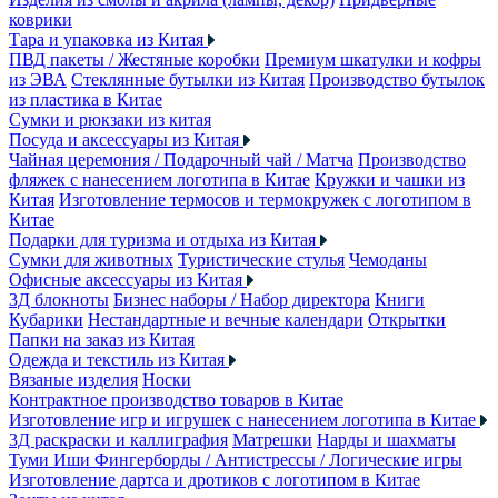
коврики
Тара и упаковка из Китая
ПВД пакеты / Жестяные коробки
Премиум шкатулки и кофры
из ЭВА
Стеклянные бутылки из Китая
Производство бутылок
из пластика в Китае
Сумки и рюкзаки из китая
Посуда и аксессуары из Китая
Чайная церемония / Подарочный чай / Матча
Производство
фляжек с нанесением логотипа в Китае
Кружки и чашки из
Китая
Изготовление термосов и термокружек с логотипом в
Китае
Подарки для туризма и отдыха из Китая
Сумки для животных
Туристические стулья
Чемоданы
Офисные аксессуары из Китая
3Д блокноты
Бизнес наборы / Набор директора
Книги
Кубарики
Нестандартные и вечные календари
Открытки
Папки на заказ из Китая
Одежда и текстиль из Китая
Вязаные изделия
Носки
Контрактное производство товаров в Китае
Изготовление игр и игрушек с нанесением логотипа в Китае
3Д раскраски и каллиграфия
Матрешки
Нарды и шахматы
Туми Иши
Фингерборды / Антистрессы / Логические игры
Изготовление дартса и дротиков с логотипом в Китае