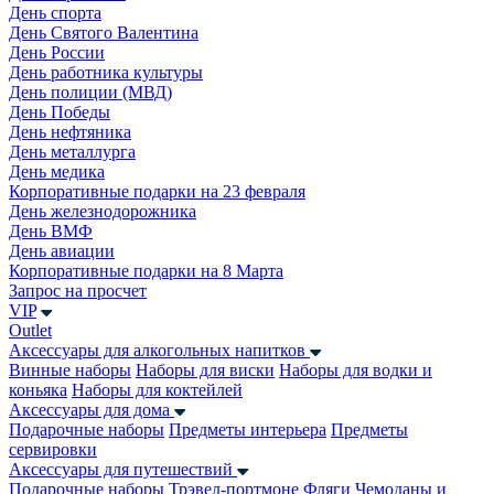
День спорта
День Святого Валентина
День России
День работника культуры
День полиции (МВД)
День Победы
День нефтяника
День металлурга
День медика
Корпоративные подарки на 23 февраля
День железнодорожника
День ВМФ
День авиации
Корпоративные подарки на 8 Марта
Запрос на просчет
VIP
Outlet
Аксессуары для алкогольных напитков
Винные наборы
Наборы для виски
Наборы для водки и
коньяка
Наборы для коктейлей
Аксессуары для дома
Подарочные наборы
Предметы интерьера
Предметы
сервировки
Аксессуары для путешествий
Подарочные наборы
Трэвел-портмоне
Фляги
Чемоданы и