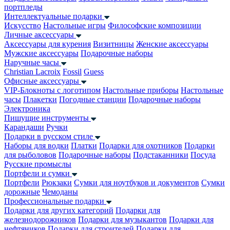
портпледы
Интеллектуальные подарки
Искусство
Настольные игры
Философские композиции
Личные аксессуары
Аксессуары для курения
Визитницы
Женские аксессуары
Мужские аксессуары
Подарочные наборы
Наручные часы
Christian Lacroix
Fossil
Guess
Офисные аксессуары
VIP-Блокноты с логотипом
Настольные приборы
Настольные
часы
Плакетки
Погодные станции
Подарочные наборы
Электроника
Пишущие инструменты
Карандаши
Ручки
Подарки в русском стиле
Наборы для водки
Платки
Подарки для охотников
Подарки
для рыболовов
Подарочные наборы
Подстаканники
Посуда
Русские промыслы
Портфели и сумки
Портфели
Рюкзаки
Сумки для ноутбуков и документов
Сумки
дорожные
Чемоданы
Профессиональные подарки
Подарки для других категорий
Подарки для
железнодорожников
Подарки для музыкантов
Подарки для
нефтяников
Подарки для строителей
Подарки для