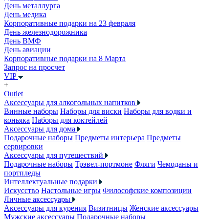
День металлурга
День медика
Корпоративные подарки на 23 февраля
День железнодорожника
День ВМФ
День авиации
Корпоративные подарки на 8 Марта
Запрос на просчет
VIP
+
Outlet
Аксессуары для алкогольных напитков
Винные наборы
Наборы для виски
Наборы для водки и
коньяка
Наборы для коктейлей
Аксессуары для дома
Подарочные наборы
Предметы интерьера
Предметы
сервировки
Аксессуары для путешествий
Подарочные наборы
Трэвел-портмоне
Фляги
Чемоданы и
портпледы
Интеллектуальные подарки
Искусство
Настольные игры
Философские композиции
Личные аксессуары
Аксессуары для курения
Визитницы
Женские аксессуары
Мужские аксессуары
Подарочные наборы