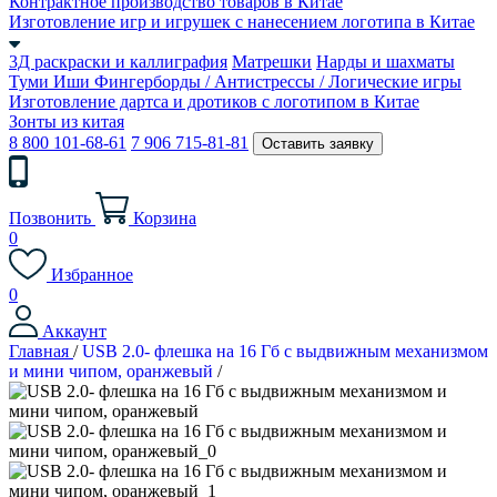
Контрактное производство товаров в Китае
Изготовление игр и игрушек с нанесением логотипа в Китае
3Д раскраски и каллиграфия
Матрешки
Нарды и шахматы
Туми Иши
Фингерборды / Антистрессы / Логические игры
Изготовление дартса и дротиков с логотипом в Китае
Зонты из китая
8 800 101-68-61
7 906 715-81-81
Оставить заявку
Позвонить
Корзина
0
Избранное
0
Аккаунт
Главная
/
USB 2.0- флешка на 16 Гб с выдвижным механизмом
и мини чипом, оранжевый
/