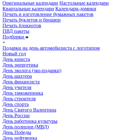
Оригинальные календари
Настольные календари
Квартальные календари
Календари-домики
Печать и изготовление бумажных пакетов
Печать буклетов и брошюр
Печать блокнотов
ПВД пакеты
Подборки
+
Подарки на день автомобилиста с логотипом
Новый год
День юриста
День энергетика
День эколога (эко-подарки)
День шахтера
День финансиста
День учителя
День таможенника
День строителя
День спорта
День Святого Валентина
День России
День работника культуры
День полиции (МВД)
День Победы
День нефтяника