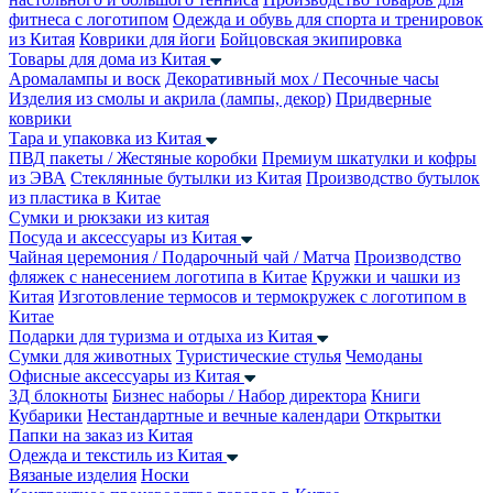
фитнеса с логотипом
Одежда и обувь для спорта и тренировок
из Китая
Коврики для йоги
Бойцовская экипировка
Товары для дома из Китая
Аромалампы и воск
Декоративный мох / Песочные часы
Изделия из смолы и акрила (лампы, декор)
Придверные
коврики
Тара и упаковка из Китая
ПВД пакеты / Жестяные коробки
Премиум шкатулки и кофры
из ЭВА
Стеклянные бутылки из Китая
Производство бутылок
из пластика в Китае
Сумки и рюкзаки из китая
Посуда и аксессуары из Китая
Чайная церемония / Подарочный чай / Матча
Производство
фляжек с нанесением логотипа в Китае
Кружки и чашки из
Китая
Изготовление термосов и термокружек с логотипом в
Китае
Подарки для туризма и отдыха из Китая
Сумки для животных
Туристические стулья
Чемоданы
Офисные аксессуары из Китая
3Д блокноты
Бизнес наборы / Набор директора
Книги
Кубарики
Нестандартные и вечные календари
Открытки
Папки на заказ из Китая
Одежда и текстиль из Китая
Вязаные изделия
Носки