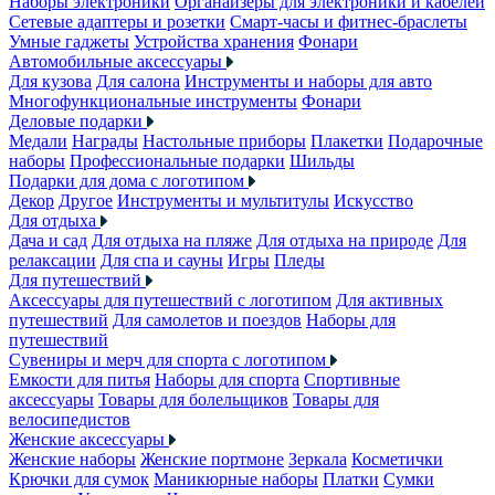
Наборы электроники
Органайзеры для электроники и кабелей
Сетевые адаптеры и розетки
Смарт-часы и фитнес-браслеты
Умные гаджеты
Устройства хранения
Фонари
Автомобильные аксессуары
Для кузова
Для салона
Инструменты и наборы для авто
Многофункциональные инструменты
Фонари
Деловые подарки
Медали
Награды
Настольные приборы
Плакетки
Подарочные
наборы
Профессиональные подарки
Шильды
Подарки для дома с логотипом
Декор
Другое
Инструменты и мультитулы
Искусство
Для отдыха
Дача и сад
Для отдыха на пляже
Для отдыха на природе
Для
релаксации
Для спа и сауны
Игры
Пледы
Для путешествий
Аксессуары для путешествий с логотипом
Для активных
путешествий
Для самолетов и поездов
Наборы для
путешествий
Сувениры и мерч для спорта с логотипом
Емкости для питья
Наборы для спорта
Спортивные
аксессуары
Товары для болельщиков
Товары для
велосипедистов
Женские аксессуары
Женские наборы
Женские портмоне
Зеркала
Косметички
Крючки для сумок
Маникюрные наборы
Платки
Сумки