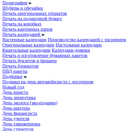
Полиграфия
Шуберы и обечайки
Печать оригинальных открыток
Печать на подарочной бумаге
Печать на коробках
Печать картонных папок
Печать календарей
Настенные календари
Производство календарей с тиснением
Оригинальные календари
Настольные календари
Квартальные календари
Календари-домики
Печать и изготовление бумажных пакетов
Печать буклетов и брошюр
Печать блокнотов
ПВД пакеты
Подборки
Подарки на день автомобилиста с логотипом
Новый год
День юриста
День энергетика
День эколога (эко-подарки)
День шахтера
День финансиста
День учителя
День таможенника
День строителя