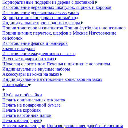
Корпоративные подарки из дерева с доставкой
Изготовление деревянных шкатулок, ящиков и коробов
Изготовление деревянных аксессуаров
Корпоративные подарки на новый год
Индивидуальное производство одежды
Пошив толстовок и свитшотов
Пошив футболок и лонгсливов
Пошив зимних перчаток, шарфов в Москве
Изготовление
бейсболок
Изготовление флагов и баннеров
Значки и медали
Изготовление ежедневников на заказ
Вкусные подарки на заказ
Шоколад с логотипом
Печенья и пряники с логотипом
Индивидуальные вкусные наборы
Аксессуары из кожи на заказ
Индивидуальное изготовление кошельков на заказ
Полиграфия
+
Шуберы и обечайки
Печать оригинальных открыток
Печать на подарочной бумаге
Печать на коробках
Печать картонных папок
Печать календарей
Настенные календари
Производство календарей с тиснением