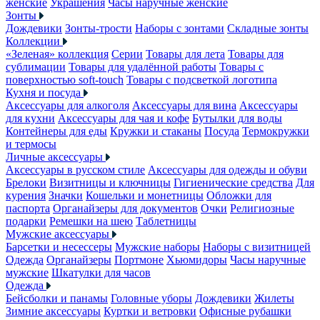
женские
Украшения
Часы наручные женские
Зонты
Дождевики
Зонты-трости
Наборы с зонтами
Складные зонты
Коллекции
«Зеленая» коллекция
Серии
Товары для лета
Товары для
сублимации
Товары для удалённой работы
Товары с
поверхностью soft-touch
Товары с подсветкой логотипа
Кухня и посуда
Аксессуары для алкоголя
Аксессуары для вина
Аксессуары
для кухни
Аксессуары для чая и кофе
Бутылки для воды
Контейнеры для еды
Кружки и стаканы
Посуда
Термокружки
и термосы
Личные аксессуары
Аксессуары в русском стиле
Аксессуары для одежды и обуви
Брелоки
Визитницы и ключницы
Гигиенические средства
Для
курения
Значки
Кошельки и монетницы
Обложки для
паспорта
Органайзеры для документов
Очки
Религиозные
подарки
Ремешки на шею
Таблетницы
Мужские аксессуары
Барсетки и несессеры
Мужские наборы
Наборы с визитницей
Одежда
Органайзеры
Портмоне
Хьюмидоры
Часы наручные
мужские
Шкатулки для часов
Одежда
Бейсболки и панамы
Головные уборы
Дождевики
Жилеты
Зимние аксессуары
Куртки и ветровки
Офисные рубашки