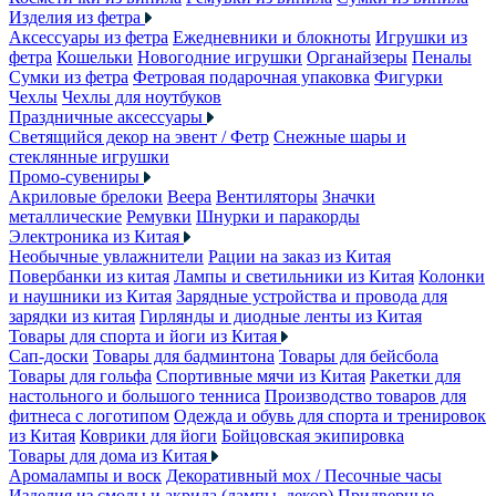
Изделия из фетра
Аксессуары из фетра
Ежедневники и блокноты
Игрушки из
фетра
Кошельки
Новогодние игрушки
Органайзеры
Пеналы
Сумки из фетра
Фетровая подарочная упаковка
Фигурки
Чехлы
Чехлы для ноутбуков
Праздничные аксессуары
Светящийся декор на эвент / Фетр
Снежные шары и
стеклянные игрушки
Промо-сувениры
Акриловые брелоки
Веера
Вентиляторы
Значки
металлические
Ремувки
Шнурки и паракорды
Электроника из Китая
Необычные увлажнители
Рации на заказ из Китая
Повербанки из китая
Лампы и светильники из Китая
Колонки
и наушники из Китая
Зарядные устройства и провода для
зарядки из китая
Гирлянды и диодные ленты из Китая
Товары для спорта и йоги из Китая
Сап-доски
Товары для бадминтона
Товары для бейсбола
Товары для гольфа
Спортивные мячи из Китая
Ракетки для
настольного и большого тенниса
Производство товаров для
фитнеса с логотипом
Одежда и обувь для спорта и тренировок
из Китая
Коврики для йоги
Бойцовская экипировка
Товары для дома из Китая
Аромалампы и воск
Декоративный мох / Песочные часы
Изделия из смолы и акрила (лампы, декор)
Придверные