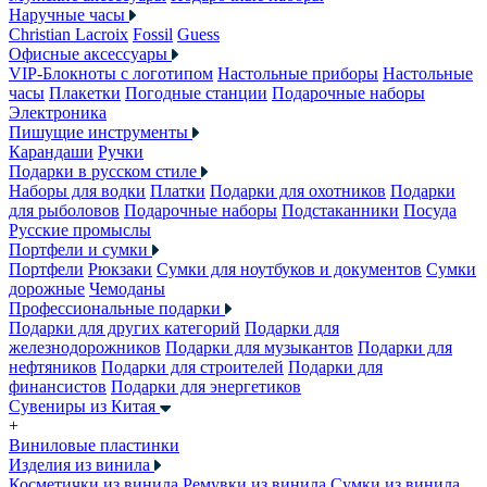
Наручные часы
Christian Lacroix
Fossil
Guess
Офисные аксессуары
VIP-Блокноты с логотипом
Настольные приборы
Настольные
часы
Плакетки
Погодные станции
Подарочные наборы
Электроника
Пишущие инструменты
Карандаши
Ручки
Подарки в русском стиле
Наборы для водки
Платки
Подарки для охотников
Подарки
для рыболовов
Подарочные наборы
Подстаканники
Посуда
Русские промыслы
Портфели и сумки
Портфели
Рюкзаки
Сумки для ноутбуков и документов
Сумки
дорожные
Чемоданы
Профессиональные подарки
Подарки для других категорий
Подарки для
железнодорожников
Подарки для музыкантов
Подарки для
нефтяников
Подарки для строителей
Подарки для
финансистов
Подарки для энергетиков
Сувениры из Китая
+
Виниловые пластинки
Изделия из винила
Косметички из винила
Ремувки из винила
Сумки из винила