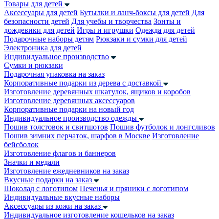
Товары для детей
Аксессуары для детей
Бутылки и ланч-боксы для детей
Для
безопасности детей
Для учебы и творчества
Зонты и
дождевики для детей
Игры и игрушки
Одежда для детей
Подарочные наборы детям
Рюкзаки и сумки для детей
Электроника для детей
Индивидуальное производство
Сумки и рюкзаки
Подарочная упаковка на заказ
Корпоративные подарки из дерева с доставкой
Изготовление деревянных шкатулок, ящиков и коробов
Изготовление деревянных аксессуаров
Корпоративные подарки на новый год
Индивидуальное производство одежды
Пошив толстовок и свитшотов
Пошив футболок и лонгсливов
Пошив зимних перчаток, шарфов в Москве
Изготовление
бейсболок
Изготовление флагов и баннеров
Значки и медали
Изготовление ежедневников на заказ
Вкусные подарки на заказ
Шоколад с логотипом
Печенья и пряники с логотипом
Индивидуальные вкусные наборы
Аксессуары из кожи на заказ
Индивидуальное изготовление кошельков на заказ