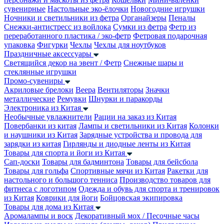
сувенирные
Настольные эко-ёлочки
Новогодние игрушки
Ночники и светильники из фетра
Органайзеры
Пеналы
Снежки-антистресс из войлока
Сумки из фетра
Фетр из
переработанного пластика / эко-фетр
Фетровая подарочная
упаковка
Фигурки
Чехлы
Чехлы для ноутбуков
Праздничные аксессуары
Светящийся декор на эвент / Фетр
Снежные шары и
стеклянные игрушки
Промо-сувениры
Акриловые брелоки
Веера
Вентиляторы
Значки
металлические
Ремувки
Шнурки и паракорды
Электроника из Китая
Необычные увлажнители
Рации на заказ из Китая
Повербанки из китая
Лампы и светильники из Китая
Колонки
и наушники из Китая
Зарядные устройства и провода для
зарядки из китая
Гирлянды и диодные ленты из Китая
Товары для спорта и йоги из Китая
Сап-доски
Товары для бадминтона
Товары для бейсбола
Товары для гольфа
Спортивные мячи из Китая
Ракетки для
настольного и большого тенниса
Производство товаров для
фитнеса с логотипом
Одежда и обувь для спорта и тренировок
из Китая
Коврики для йоги
Бойцовская экипировка
Товары для дома из Китая
Аромалампы и воск
Декоративный мох / Песочные часы