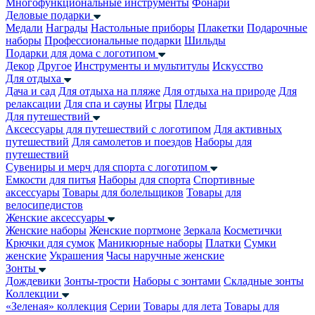
Многофункциональные инструменты
Фонари
Деловые подарки
Медали
Награды
Настольные приборы
Плакетки
Подарочные
наборы
Профессиональные подарки
Шильды
Подарки для дома с логотипом
Декор
Другое
Инструменты и мультитулы
Искусство
Для отдыха
Дача и сад
Для отдыха на пляже
Для отдыха на природе
Для
релаксации
Для спа и сауны
Игры
Пледы
Для путешествий
Аксессуары для путешествий с логотипом
Для активных
путешествий
Для самолетов и поездов
Наборы для
путешествий
Сувениры и мерч для спорта с логотипом
Емкости для питья
Наборы для спорта
Спортивные
аксессуары
Товары для болельщиков
Товары для
велосипедистов
Женские аксессуары
Женские наборы
Женские портмоне
Зеркала
Косметички
Крючки для сумок
Маникюрные наборы
Платки
Сумки
женские
Украшения
Часы наручные женские
Зонты
Дождевики
Зонты-трости
Наборы с зонтами
Складные зонты
Коллекции
«Зеленая» коллекция
Серии
Товары для лета
Товары для