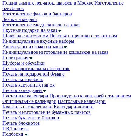
Пошив зимних перчаток, шарфов в Москве
Изготовление
бейсболок
Изготовление флагов и баннеров
Значки и медали
Изготовление ежедневников на заказ
Вкусные подарки на заказ
Шоколад с логотипом
Печенья и пряники с логотипом
Индивидуальные вкусные наборы
Аксессуары из кожи на заказ
Индивидуальное изготовление кошельков на заказ
Полиграфия
Шуберы и обечайки
Печать оригинальных открыток
Печать на подарочной бумаге
Печать на коробках
Печать картонных папок
Печать календарей
Настенные календари
Производство календарей с тиснением
Оригинальные календари
Настольные календари
Квартальные календари
Календари-домики
Печать и изготовление бумажных пакетов
Печать буклетов и брошюр
Печать блокнотов
ПВД пакеты
Подборки