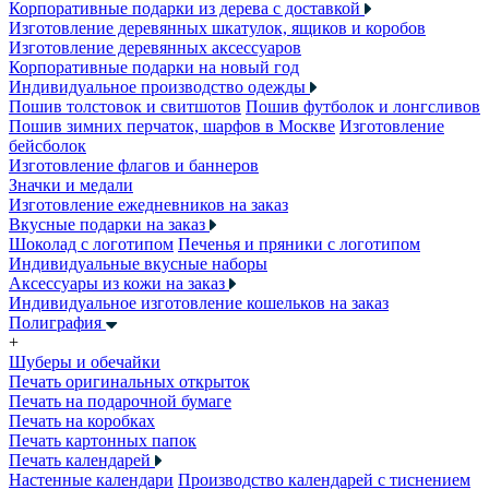
Корпоративные подарки из дерева с доставкой
Изготовление деревянных шкатулок, ящиков и коробов
Изготовление деревянных аксессуаров
Корпоративные подарки на новый год
Индивидуальное производство одежды
Пошив толстовок и свитшотов
Пошив футболок и лонгсливов
Пошив зимних перчаток, шарфов в Москве
Изготовление
бейсболок
Изготовление флагов и баннеров
Значки и медали
Изготовление ежедневников на заказ
Вкусные подарки на заказ
Шоколад с логотипом
Печенья и пряники с логотипом
Индивидуальные вкусные наборы
Аксессуары из кожи на заказ
Индивидуальное изготовление кошельков на заказ
Полиграфия
+
Шуберы и обечайки
Печать оригинальных открыток
Печать на подарочной бумаге
Печать на коробках
Печать картонных папок
Печать календарей
Настенные календари
Производство календарей с тиснением