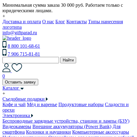
Минимальная сумма заказа 30 000 руб. Работаем только с
юридическими лицами.
+
Доставка и оплата
О нас
Блог
Контакты
Типы нанесения
логотипа
info@giftparad.ru
8 800 101-68-61
7 906 715-81-81
Найти
0
Оставить заявку
Каталог
+
Съедобные подарки
Кофе и чай
Мёд и варенье
Продуктовые наборы
Сладости и
орехи
Электроника
Беспроводные зарядные устройства, станции и лампы (БЗУ)
Видеокамеры
Внешние аккумуляторы (Power Bank)
Для
смартфона
Колонки и наушники
Компьютерные аксессуары