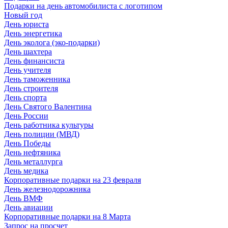
Подарки на день автомобилиста с логотипом
Новый год
День юриста
День энергетика
День эколога (эко-подарки)
День шахтера
День финансиста
День учителя
День таможенника
День строителя
День спорта
День Святого Валентина
День России
День работника культуры
День полиции (МВД)
День Победы
День нефтяника
День металлурга
День медика
Корпоративные подарки на 23 февраля
День железнодорожника
День ВМФ
День авиации
Корпоративные подарки на 8 Марта
Запрос на просчет