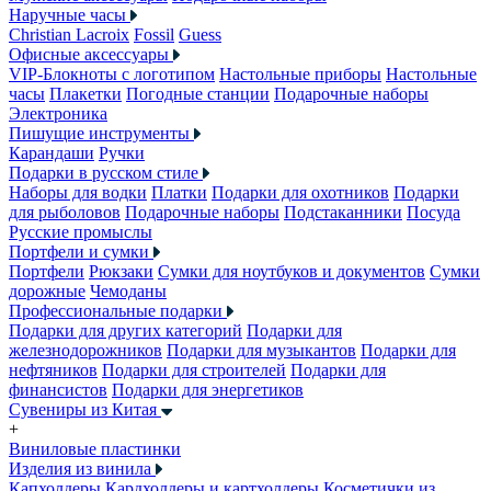
Наручные часы
Christian Lacroix
Fossil
Guess
Офисные аксессуары
VIP-Блокноты с логотипом
Настольные приборы
Настольные
часы
Плакетки
Погодные станции
Подарочные наборы
Электроника
Пишущие инструменты
Карандаши
Ручки
Подарки в русском стиле
Наборы для водки
Платки
Подарки для охотников
Подарки
для рыболовов
Подарочные наборы
Подстаканники
Посуда
Русские промыслы
Портфели и сумки
Портфели
Рюкзаки
Сумки для ноутбуков и документов
Сумки
дорожные
Чемоданы
Профессиональные подарки
Подарки для других категорий
Подарки для
железнодорожников
Подарки для музыкантов
Подарки для
нефтяников
Подарки для строителей
Подарки для
финансистов
Подарки для энергетиков
Сувениры из Китая
+
Виниловые пластинки
Изделия из винила
Капхолдеры
Кардхолдеры и картхолдеры
Косметички из