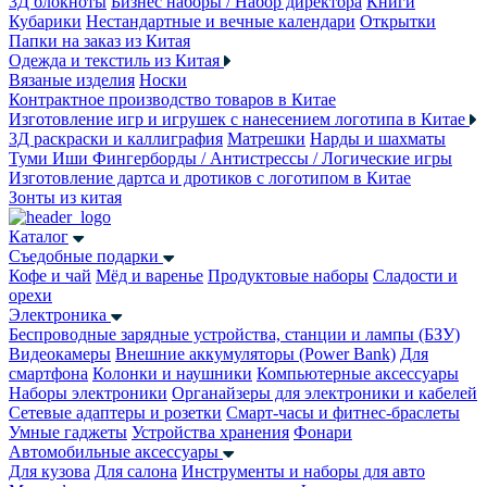
3Д блокноты
Бизнес наборы / Набор директора
Книги
Кубарики
Нестандартные и вечные календари
Открытки
Папки на заказ из Китая
Одежда и текстиль из Китая
Вязаные изделия
Носки
Контрактное производство товаров в Китае
Изготовление игр и игрушек с нанесением логотипа в Китае
3Д раскраски и каллиграфия
Матрешки
Нарды и шахматы
Туми Иши
Фингерборды / Антистрессы / Логические игры
Изготовление дартса и дротиков с логотипом в Китае
Зонты из китая
Каталог
Съедобные подарки
Кофе и чай
Мёд и варенье
Продуктовые наборы
Сладости и
орехи
Электроника
Беспроводные зарядные устройства, станции и лампы (БЗУ)
Видеокамеры
Внешние аккумуляторы (Power Bank)
Для
смартфона
Колонки и наушники
Компьютерные аксессуары
Наборы электроники
Органайзеры для электроники и кабелей
Сетевые адаптеры и розетки
Смарт-часы и фитнес-браслеты
Умные гаджеты
Устройства хранения
Фонари
Автомобильные аксессуары
Для кузова
Для салона
Инструменты и наборы для авто