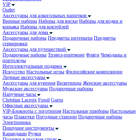
VIP
Outlet
Аксессуары для алкогольных напитков
Винные наборы
Наборы для виски
Наборы для водки и
коньяка
Наборы для коктейлей
Аксессуары для дома
Подарочные наборы
Предметы интерьера
Предметы
сервировки
Аксессуары для путешествий
Подарочные наборы
Трэвел-портмоне
Фляги
Чемоданы и
портпледы
Интеллектуальные подарки
Искусство
Настольные игры
Философские композиции
Личные аксессуары
Аксессуары для курения
Визитницы
Женские аксессуары
Мужские аксессуары
Подарочные наборы
Наручные часы
Christian Lacroix
Fossil
Guess
Офисные аксессуары
VIP-Блокноты с логотипом
Настольные приборы
Настольные
часы
Плакетки
Погодные станции
Подарочные наборы
Электроника
Пишущие инструменты
Карандаши
Ручки
Подарки в русском стиле