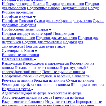
Наборы для водки
Платки
Подарки для охотников
Подарки
для рыболовов
Подарочные наборы
Подстаканники
Посуда
Русские промыслы
Портфели и сумки
Портфели
Рюкзаки
Сумки для ноутбуков и документов
Сумки
дорожные
Чемоданы
Профессиональные подарки
Подарки для других категорий
Подарки для
железнодорожников
Подарки для музыкантов
Подарки для
нефтяников
Подарки для строителей
Подарки для
финансистов
Подарки для энергетиков
Сувениры из Китая
Виниловые пластинки
Изделия из винила
Капхолдеры
Кардхолдеры и картхолдеры
Косметички из
винила
Пеналы и папки из винила
Перламутровый /
голографический винил
Поясные сумки из винила
Прозрачные сумки (на стадион, в бассейн, в аквапарк)
Ремувки из винила
Рюкзаки из винила
Сумки из винила
Чехлы для ноутбука / планшета из винила
Шопперы из винила
Изделия из фетра
Адвент-календари из фетра
Аксессуары из фетра
Акустические панели из фетра
Гирлянды из фетра
Ежедневники и блокноты
Игрушки из фетра
Корпоративные
персонажи и маскоты из фетра
Кошельки
Мини-валенки