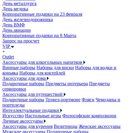
День металлурга
День медика
Корпоративные подарки на 23 февраля
День железнодорожника
День ВМФ
День авиации
Корпоративные подарки на 8 Марта
Запрос на просчет
VIP
+
Outlet
Аксессуары для алкогольных напитков
Винные наборы
Наборы для виски
Наборы для водки и
коньяка
Наборы для коктейлей
Аксессуары для дома
Подарочные наборы
Предметы интерьера
Предметы
сервировки
Аксессуары для путешествий
Подарочные наборы
Трэвел-портмоне
Фляги
Чемоданы и
портпледы
Интеллектуальные подарки
Искусство
Настольные игры
Философские композиции
Личные аксессуары
Аксессуары для курения
Визитницы
Женские аксессуары
Мужские аксессуары
Подарочные наборы