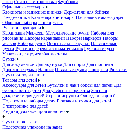
Поло
Свитеры и толстовки
Футболки
Офисные аксессуары
Блокноты и записные книжки
Держатели для бейджа
Ежедневники
Канцелярские товары
Настольные аксессуары
Офисные наборы
Папки
Часы
Ручки и карандаши
Карандаши
Маркеры
Металлические ручки
Наборы для
рисования
Наборы карандашей
Наборы маркеров
Наборы
мелков
Наборы ручек
Оригинальные ручки
Пластиковые
ручки
Ручки из дерева и эко-материалов
Ручки-стилусы
Упаковка для ручек
Фломастеры
Сумки
Для документов
Для ноутбука
Для спорта
Для шопинга
Дорожные сумки
На пояс
Пляжные сумки
Портфели
Рюкзаки
Сумки-холодильники
Товары для детей
Аксессуары для детей
Бутылки и ланч-боксы для детей
Для
безопасности детей
Для учебы и творчества
Зонты и
дождевики для детей
Игры и игрушки
Одежда для детей
Подарочные наборы детям
Рюкзаки и сумки для детей
Электроника для детей
Индивидуальное производство
+
Сумки и рюкзаки
Подарочная упаковка на заказ