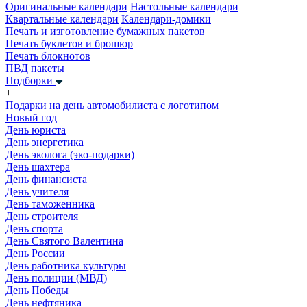
Оригинальные календари
Настольные календари
Квартальные календари
Календари-домики
Печать и изготовление бумажных пакетов
Печать буклетов и брошюр
Печать блокнотов
ПВД пакеты
Подборки
+
Подарки на день автомобилиста с логотипом
Новый год
День юриста
День энергетика
День эколога (эко-подарки)
День шахтера
День финансиста
День учителя
День таможенника
День строителя
День спорта
День Святого Валентина
День России
День работника культуры
День полиции (МВД)
День Победы
День нефтяника