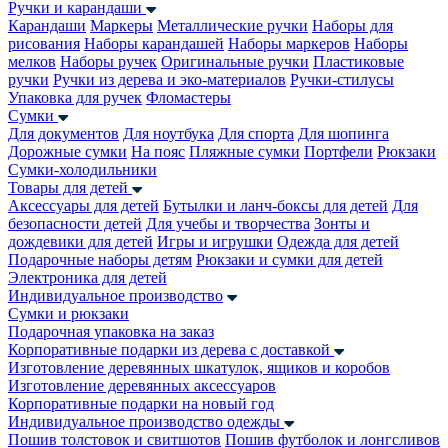
Ручки и карандаши
Карандаши
Маркеры
Металлические ручки
Наборы для
рисования
Наборы карандашей
Наборы маркеров
Наборы
мелков
Наборы ручек
Оригинальные ручки
Пластиковые
ручки
Ручки из дерева и эко-материалов
Ручки-стилусы
Упаковка для ручек
Фломастеры
Сумки
Для документов
Для ноутбука
Для спорта
Для шопинга
Дорожные сумки
На пояс
Пляжные сумки
Портфели
Рюкзаки
Сумки-холодильники
Товары для детей
Аксессуары для детей
Бутылки и ланч-боксы для детей
Для
безопасности детей
Для учебы и творчества
Зонты и
дождевики для детей
Игры и игрушки
Одежда для детей
Подарочные наборы детям
Рюкзаки и сумки для детей
Электроника для детей
Индивидуальное производство
Сумки и рюкзаки
Подарочная упаковка на заказ
Корпоративные подарки из дерева с доставкой
Изготовление деревянных шкатулок, ящиков и коробов
Изготовление деревянных аксессуаров
Корпоративные подарки на новый год
Индивидуальное производство одежды
Пошив толстовок и свитшотов
Пошив футболок и лонгсливов