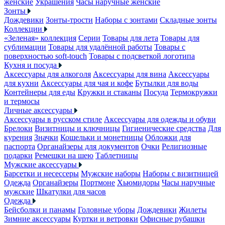
женские
Украшения
Часы наручные женские
Зонты
Дождевики
Зонты-трости
Наборы с зонтами
Складные зонты
Коллекции
«Зеленая» коллекция
Серии
Товары для лета
Товары для
сублимации
Товары для удалённой работы
Товары с
поверхностью soft-touch
Товары с подсветкой логотипа
Кухня и посуда
Аксессуары для алкоголя
Аксессуары для вина
Аксессуары
для кухни
Аксессуары для чая и кофе
Бутылки для воды
Контейнеры для еды
Кружки и стаканы
Посуда
Термокружки
и термосы
Личные аксессуары
Аксессуары в русском стиле
Аксессуары для одежды и обуви
Брелоки
Визитницы и ключницы
Гигиенические средства
Для
курения
Значки
Кошельки и монетницы
Обложки для
паспорта
Органайзеры для документов
Очки
Религиозные
подарки
Ремешки на шею
Таблетницы
Мужские аксессуары
Барсетки и несессеры
Мужские наборы
Наборы с визитницей
Одежда
Органайзеры
Портмоне
Хьюмидоры
Часы наручные
мужские
Шкатулки для часов
Одежда
Бейсболки и панамы
Головные уборы
Дождевики
Жилеты
Зимние аксессуары
Куртки и ветровки
Офисные рубашки