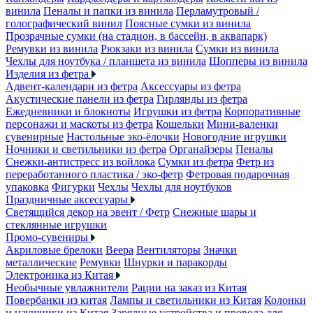
винила
Пеналы и папки из винила
Перламутровый /
голографический винил
Поясные сумки из винила
Прозрачные сумки (на стадион, в бассейн, в аквапарк)
Ремувки из винила
Рюкзаки из винила
Сумки из винила
Чехлы для ноутбука / планшета из винила
Шопперы из винила
Изделия из фетра
Адвент-календари из фетра
Аксессуары из фетра
Акустические панели из фетра
Гирлянды из фетра
Ежедневники и блокноты
Игрушки из фетра
Корпоративные
персонажи и маскоты из фетра
Кошельки
Мини-валенки
сувенирные
Настольные эко-ёлочки
Новогодние игрушки
Ночники и светильники из фетра
Органайзеры
Пеналы
Снежки-антистресс из войлока
Сумки из фетра
Фетр из
переработанного пластика / эко-фетр
Фетровая подарочная
упаковка
Фигурки
Чехлы
Чехлы для ноутбуков
Праздничные аксессуары
Светящийся декор на эвент / Фетр
Снежные шары и
стеклянные игрушки
Промо-сувениры
Акриловые брелоки
Веера
Вентиляторы
Значки
металлические
Ремувки
Шнурки и паракорды
Электроника из Китая
Необычные увлажнители
Рации на заказ из Китая
Повербанки из китая
Лампы и светильники из Китая
Колонки
и наушники из Китая
Зарядные устройства и провода для