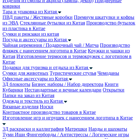
Изделия из смолы и акрила (лампы, декор)
Придверные
коврики
Тара и упаковка из Китая
ПВД пакеты / Жестяные коробки
Премиум шкатулки и кофры
из ЭВА
Стеклянные бутылки из Китая
Производство бутылок
из пластика в Китае
Сумки и рюкзаки из китая
Посуда и аксессуары из Китая
Чайная церемония / Подарочный чай / Матча
Производство
фляжек с нанесением логотипа в Китае
Кружки и чашки из
Китая
Изготовление термосов и термокружек с логотипом в
Китае
Подарки для туризма и отдыха из Китая
Сумки для животных
Туристические стулья
Чемоданы
Офисные аксессуары из Китая
3Д блокноты
Бизнес наборы / Набор директора
Книги
Кубарики
Нестандартные и вечные календари
Открытки
Папки на заказ из Китая
Одежда и текстиль из Китая
Вязаные изделия
Носки
Контрактное производство товаров в Китае
Изготовление игр и игрушек с нанесением логотипа в Китае
3Д раскраски и каллиграфия
Матрешки
Нарды и шахматы
Туми Иши
Фингерборды / Антистрессы / Логические игры