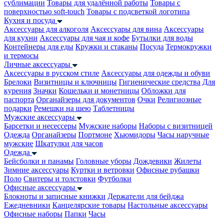
сублимации
Товары для удалённой работы
Товары с
поверхностью soft-touch
Товары с подсветкой логотипа
Кухня и посуда
Аксессуары для алкоголя
Аксессуары для вина
Аксессуары
для кухни
Аксессуары для чая и кофе
Бутылки для воды
Контейнеры для еды
Кружки и стаканы
Посуда
Термокружки
и термосы
Личные аксессуары
Аксессуары в русском стиле
Аксессуары для одежды и обуви
Брелоки
Визитницы и ключницы
Гигиенические средства
Для
курения
Значки
Кошельки и монетницы
Обложки для
паспорта
Органайзеры для документов
Очки
Религиозные
подарки
Ремешки на шею
Таблетницы
Мужские аксессуары
Барсетки и несессеры
Мужские наборы
Наборы с визитницей
Одежда
Органайзеры
Портмоне
Хьюмидоры
Часы наручные
мужские
Шкатулки для часов
Одежда
Бейсболки и панамы
Головные уборы
Дождевики
Жилеты
Зимние аксессуары
Куртки и ветровки
Офисные рубашки
Поло
Свитеры и толстовки
Футболки
Офисные аксессуары
Блокноты и записные книжки
Держатели для бейджа
Ежедневники
Канцелярские товары
Настольные аксессуары
Офисные наборы
Папки
Часы