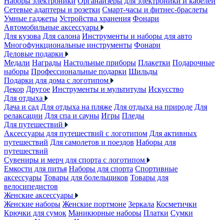
Наборы электроники
Органайзеры для электроники и кабелей
Сетевые адаптеры и розетки
Смарт-часы и фитнес-браслеты
Умные гаджеты
Устройства хранения
Фонари
Автомобильные аксессуары
Для кузова
Для салона
Инструменты и наборы для авто
Многофункциональные инструменты
Фонари
Деловые подарки
Медали
Награды
Настольные приборы
Плакетки
Подарочные
наборы
Профессиональные подарки
Шильды
Подарки для дома с логотипом
Декор
Другое
Инструменты и мультитулы
Искусство
Для отдыха
Дача и сад
Для отдыха на пляже
Для отдыха на природе
Для
релаксации
Для спа и сауны
Игры
Пледы
Для путешествий
Аксессуары для путешествий с логотипом
Для активных
путешествий
Для самолетов и поездов
Наборы для
путешествий
Сувениры и мерч для спорта с логотипом
Емкости для питья
Наборы для спорта
Спортивные
аксессуары
Товары для болельщиков
Товары для
велосипедистов
Женские аксессуары
Женские наборы
Женские портмоне
Зеркала
Косметички
Крючки для сумок
Маникюрные наборы
Платки
Сумки