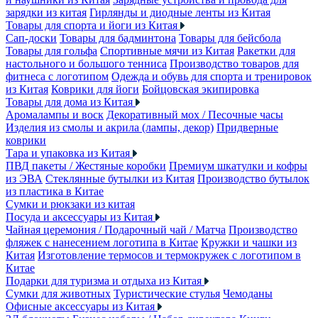
зарядки из китая
Гирлянды и диодные ленты из Китая
Товары для спорта и йоги из Китая
Сап-доски
Товары для бадминтона
Товары для бейсбола
Товары для гольфа
Спортивные мячи из Китая
Ракетки для
настольного и большого тенниса
Производство товаров для
фитнеса с логотипом
Одежда и обувь для спорта и тренировок
из Китая
Коврики для йоги
Бойцовская экипировка
Товары для дома из Китая
Аромалампы и воск
Декоративный мох / Песочные часы
Изделия из смолы и акрила (лампы, декор)
Придверные
коврики
Тара и упаковка из Китая
ПВД пакеты / Жестяные коробки
Премиум шкатулки и кофры
из ЭВА
Стеклянные бутылки из Китая
Производство бутылок
из пластика в Китае
Сумки и рюкзаки из китая
Посуда и аксессуары из Китая
Чайная церемония / Подарочный чай / Матча
Производство
фляжек с нанесением логотипа в Китае
Кружки и чашки из
Китая
Изготовление термосов и термокружек с логотипом в
Китае
Подарки для туризма и отдыха из Китая
Сумки для животных
Туристические стулья
Чемоданы
Офисные аксессуары из Китая