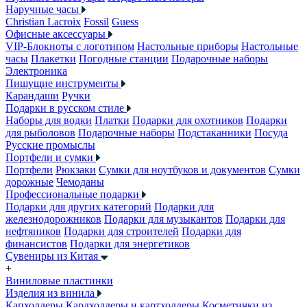
Наручные часы
Christian Lacroix
Fossil
Guess
Офисные аксессуары
VIP-Блокноты с логотипом
Настольные приборы
Настольные
часы
Плакетки
Погодные станции
Подарочные наборы
Электроника
Пишущие инструменты
Карандаши
Ручки
Подарки в русском стиле
Наборы для водки
Платки
Подарки для охотников
Подарки
для рыболовов
Подарочные наборы
Подстаканники
Посуда
Русские промыслы
Портфели и сумки
Портфели
Рюкзаки
Сумки для ноутбуков и документов
Сумки
дорожные
Чемоданы
Профессиональные подарки
Подарки для других категорий
Подарки для
железнодорожников
Подарки для музыкантов
Подарки для
нефтяников
Подарки для строителей
Подарки для
финансистов
Подарки для энергетиков
Сувениры из Китая
+
Виниловые пластинки
Изделия из винила
Капхолдеры
Кардхолдеры и картхолдеры
Косметички из