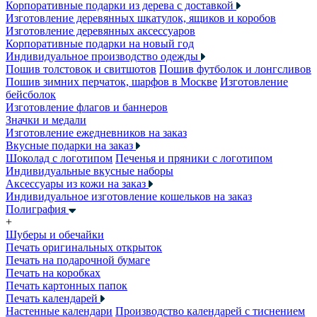
Корпоративные подарки из дерева с доставкой
Изготовление деревянных шкатулок, ящиков и коробов
Изготовление деревянных аксессуаров
Корпоративные подарки на новый год
Индивидуальное производство одежды
Пошив толстовок и свитшотов
Пошив футболок и лонгсливов
Пошив зимних перчаток, шарфов в Москве
Изготовление
бейсболок
Изготовление флагов и баннеров
Значки и медали
Изготовление ежедневников на заказ
Вкусные подарки на заказ
Шоколад с логотипом
Печенья и пряники с логотипом
Индивидуальные вкусные наборы
Аксессуары из кожи на заказ
Индивидуальное изготовление кошельков на заказ
Полиграфия
+
Шуберы и обечайки
Печать оригинальных открыток
Печать на подарочной бумаге
Печать на коробках
Печать картонных папок
Печать календарей
Настенные календари
Производство календарей с тиснением