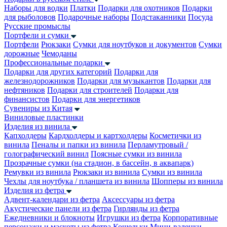
Наборы для водки
Платки
Подарки для охотников
Подарки
для рыболовов
Подарочные наборы
Подстаканники
Посуда
Русские промыслы
Портфели и сумки
Портфели
Рюкзаки
Сумки для ноутбуков и документов
Сумки
дорожные
Чемоданы
Профессиональные подарки
Подарки для других категорий
Подарки для
железнодорожников
Подарки для музыкантов
Подарки для
нефтяников
Подарки для строителей
Подарки для
финансистов
Подарки для энергетиков
Сувениры из Китая
Виниловые пластинки
Изделия из винила
Капхолдеры
Кардхолдеры и картхолдеры
Косметички из
винила
Пеналы и папки из винила
Перламутровый /
голографический винил
Поясные сумки из винила
Прозрачные сумки (на стадион, в бассейн, в аквапарк)
Ремувки из винила
Рюкзаки из винила
Сумки из винила
Чехлы для ноутбука / планшета из винила
Шопперы из винила
Изделия из фетра
Адвент-календари из фетра
Аксессуары из фетра
Акустические панели из фетра
Гирлянды из фетра
Ежедневники и блокноты
Игрушки из фетра
Корпоративные
персонажи и маскоты из фетра
Кошельки
Мини-валенки