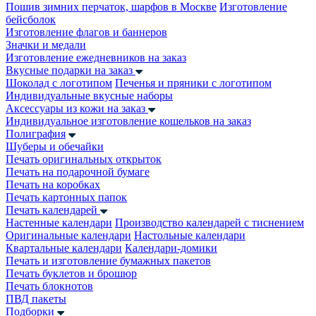
Пошив зимних перчаток, шарфов в Москве
Изготовление
бейсболок
Изготовление флагов и баннеров
Значки и медали
Изготовление ежедневников на заказ
Вкусные подарки на заказ
Шоколад с логотипом
Печенья и пряники с логотипом
Индивидуальные вкусные наборы
Аксессуары из кожи на заказ
Индивидуальное изготовление кошельков на заказ
Полиграфия
Шуберы и обечайки
Печать оригинальных открыток
Печать на подарочной бумаге
Печать на коробках
Печать картонных папок
Печать календарей
Настенные календари
Производство календарей с тиснением
Оригинальные календари
Настольные календари
Квартальные календари
Календари-домики
Печать и изготовление бумажных пакетов
Печать буклетов и брошюр
Печать блокнотов
ПВД пакеты
Подборки