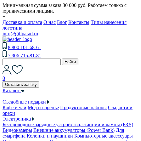
Минимальная сумма заказа 30 000 руб. Работаем только с
юридическими лицами.
+
Доставка и оплата
О нас
Блог
Контакты
Типы нанесения
логотипа
info@giftparad.ru
8 800 101-68-61
7 906 715-81-81
Найти
0
Оставить заявку
Каталог
+
Съедобные подарки
Кофе и чай
Мёд и варенье
Продуктовые наборы
Сладости и
орехи
Электроника
Беспроводные зарядные устройства, станции и лампы (БЗУ)
Видеокамеры
Внешние аккумуляторы (Power Bank)
Для
смартфона
Колонки и наушники
Компьютерные аксессуары