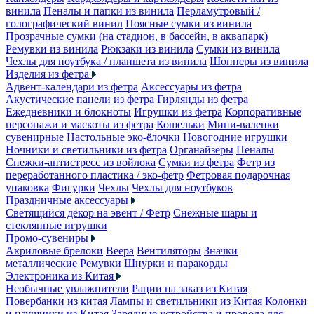
винила
Пеналы и папки из винила
Перламутровый /
голографический винил
Поясные сумки из винила
Прозрачные сумки (на стадион, в бассейн, в аквапарк)
Ремувки из винила
Рюкзаки из винила
Сумки из винила
Чехлы для ноутбука / планшета из винила
Шопперы из винила
Изделия из фетра
Адвент-календари из фетра
Аксессуары из фетра
Акустические панели из фетра
Гирлянды из фетра
Ежедневники и блокноты
Игрушки из фетра
Корпоративные
персонажи и маскоты из фетра
Кошельки
Мини-валенки
сувенирные
Настольные эко-ёлочки
Новогодние игрушки
Ночники и светильники из фетра
Органайзеры
Пеналы
Снежки-антистресс из войлока
Сумки из фетра
Фетр из
переработанного пластика / эко-фетр
Фетровая подарочная
упаковка
Фигурки
Чехлы
Чехлы для ноутбуков
Праздничные аксессуары
Светящийся декор на эвент / Фетр
Снежные шары и
стеклянные игрушки
Промо-сувениры
Акриловые брелоки
Веера
Вентиляторы
Значки
металлические
Ремувки
Шнурки и паракорды
Электроника из Китая
Необычные увлажнители
Рации на заказ из Китая
Повербанки из китая
Лампы и светильники из Китая
Колонки
и наушники из Китая
Зарядные устройства и провода для