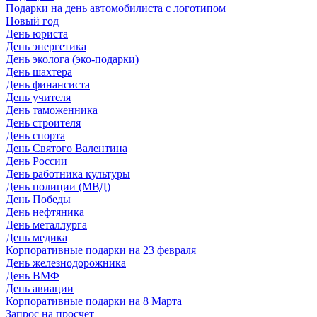
Подарки на день автомобилиста с логотипом
Новый год
День юриста
День энергетика
День эколога (эко-подарки)
День шахтера
День финансиста
День учителя
День таможенника
День строителя
День спорта
День Святого Валентина
День России
День работника культуры
День полиции (МВД)
День Победы
День нефтяника
День металлурга
День медика
Корпоративные подарки на 23 февраля
День железнодорожника
День ВМФ
День авиации
Корпоративные подарки на 8 Марта
Запрос на просчет