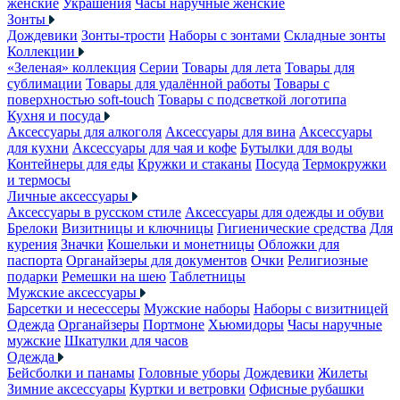
женские
Украшения
Часы наручные женские
Зонты
Дождевики
Зонты-трости
Наборы с зонтами
Складные зонты
Коллекции
«Зеленая» коллекция
Серии
Товары для лета
Товары для
сублимации
Товары для удалённой работы
Товары с
поверхностью soft-touch
Товары с подсветкой логотипа
Кухня и посуда
Аксессуары для алкоголя
Аксессуары для вина
Аксессуары
для кухни
Аксессуары для чая и кофе
Бутылки для воды
Контейнеры для еды
Кружки и стаканы
Посуда
Термокружки
и термосы
Личные аксессуары
Аксессуары в русском стиле
Аксессуары для одежды и обуви
Брелоки
Визитницы и ключницы
Гигиенические средства
Для
курения
Значки
Кошельки и монетницы
Обложки для
паспорта
Органайзеры для документов
Очки
Религиозные
подарки
Ремешки на шею
Таблетницы
Мужские аксессуары
Барсетки и несессеры
Мужские наборы
Наборы с визитницей
Одежда
Органайзеры
Портмоне
Хьюмидоры
Часы наручные
мужские
Шкатулки для часов
Одежда
Бейсболки и панамы
Головные уборы
Дождевики
Жилеты
Зимние аксессуары
Куртки и ветровки
Офисные рубашки