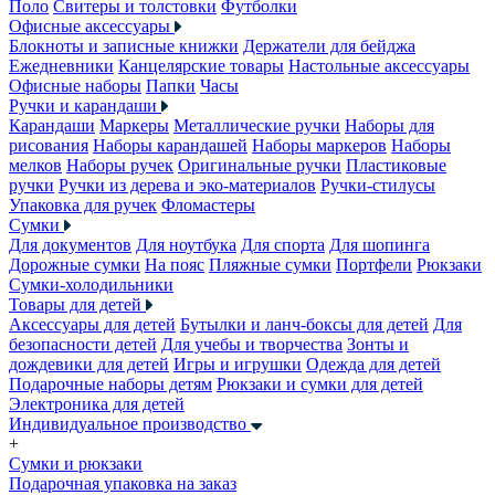
Поло
Свитеры и толстовки
Футболки
Офисные аксессуары
Блокноты и записные книжки
Держатели для бейджа
Ежедневники
Канцелярские товары
Настольные аксессуары
Офисные наборы
Папки
Часы
Ручки и карандаши
Карандаши
Маркеры
Металлические ручки
Наборы для
рисования
Наборы карандашей
Наборы маркеров
Наборы
мелков
Наборы ручек
Оригинальные ручки
Пластиковые
ручки
Ручки из дерева и эко-материалов
Ручки-стилусы
Упаковка для ручек
Фломастеры
Сумки
Для документов
Для ноутбука
Для спорта
Для шопинга
Дорожные сумки
На пояс
Пляжные сумки
Портфели
Рюкзаки
Сумки-холодильники
Товары для детей
Аксессуары для детей
Бутылки и ланч-боксы для детей
Для
безопасности детей
Для учебы и творчества
Зонты и
дождевики для детей
Игры и игрушки
Одежда для детей
Подарочные наборы детям
Рюкзаки и сумки для детей
Электроника для детей
Индивидуальное производство
+
Сумки и рюкзаки
Подарочная упаковка на заказ