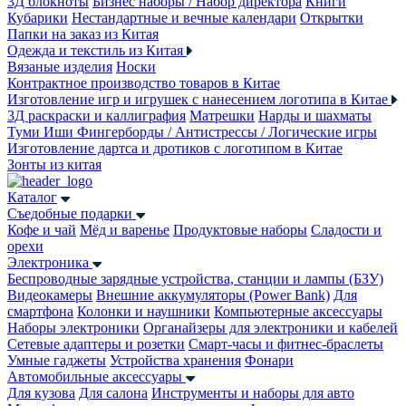
3Д блокноты
Бизнес наборы / Набор директора
Книги
Кубарики
Нестандартные и вечные календари
Открытки
Папки на заказ из Китая
Одежда и текстиль из Китая
Вязаные изделия
Носки
Контрактное производство товаров в Китае
Изготовление игр и игрушек с нанесением логотипа в Китае
3Д раскраски и каллиграфия
Матрешки
Нарды и шахматы
Туми Иши
Фингерборды / Антистрессы / Логические игры
Изготовление дартса и дротиков с логотипом в Китае
Зонты из китая
Каталог
Съедобные подарки
Кофе и чай
Мёд и варенье
Продуктовые наборы
Сладости и
орехи
Электроника
Беспроводные зарядные устройства, станции и лампы (БЗУ)
Видеокамеры
Внешние аккумуляторы (Power Bank)
Для
смартфона
Колонки и наушники
Компьютерные аксессуары
Наборы электроники
Органайзеры для электроники и кабелей
Сетевые адаптеры и розетки
Смарт-часы и фитнес-браслеты
Умные гаджеты
Устройства хранения
Фонари
Автомобильные аксессуары
Для кузова
Для салона
Инструменты и наборы для авто