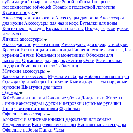
сублимации
Товары для удалённой работы
Товары с
поверхностью soft-touch
Товары с подсветкой логотипа
Кухня и посуда
Аксессуары для алкоголя
Аксессуары для вина
Аксессуары
для кухни
Аксессуары для чая и кофе
Бутылки для воды
Контейнеры для еды
Кружки и стаканы
Посуда
Термокружки
и термосы
Личные аксессуары
Аксессуары в русском стиле
Аксессуары для одежды и обуви
Брелоки
Визитницы и ключницы
Гигиенические средства
Для
курения
Значки
Кошельки и монетницы
Обложки для
паспорта
Органайзеры для документов
Очки
Религиозные
подарки
Ремешки на шею
Таблетницы
Мужские аксессуары
Барсетки и несессеры
Мужские наборы
Наборы с визитницей
Одежда
Органайзеры
Портмоне
Хьюмидоры
Часы наручные
мужские
Шкатулки для часов
Одежда
Бейсболки и панамы
Головные уборы
Дождевики
Жилеты
Зимние аксессуары
Куртки и ветровки
Офисные рубашки
Поло
Свитеры и толстовки
Футболки
Офисные аксессуары
Блокноты и записные книжки
Держатели для бейджа
Ежедневники
Канцелярские товары
Настольные аксессуары
Офисные наборы
Папки
Часы