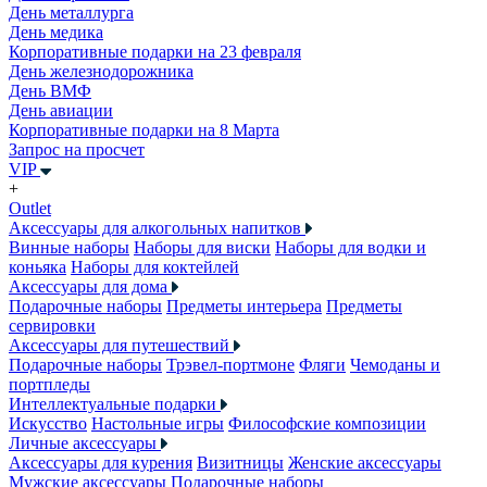
День металлурга
День медика
Корпоративные подарки на 23 февраля
День железнодорожника
День ВМФ
День авиации
Корпоративные подарки на 8 Марта
Запрос на просчет
VIP
+
Outlet
Аксессуары для алкогольных напитков
Винные наборы
Наборы для виски
Наборы для водки и
коньяка
Наборы для коктейлей
Аксессуары для дома
Подарочные наборы
Предметы интерьера
Предметы
сервировки
Аксессуары для путешествий
Подарочные наборы
Трэвел-портмоне
Фляги
Чемоданы и
портпледы
Интеллектуальные подарки
Искусство
Настольные игры
Философские композиции
Личные аксессуары
Аксессуары для курения
Визитницы
Женские аксессуары
Мужские аксессуары
Подарочные наборы