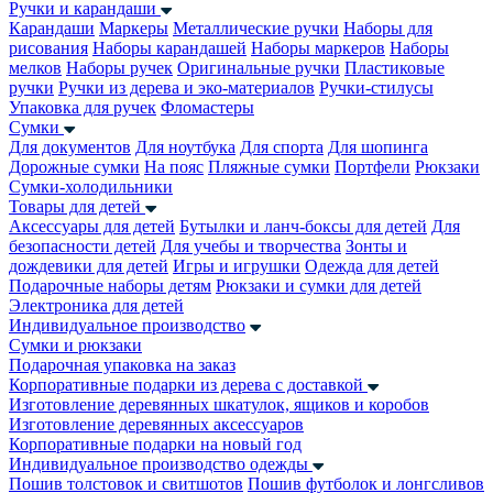
Ручки и карандаши
Карандаши
Маркеры
Металлические ручки
Наборы для
рисования
Наборы карандашей
Наборы маркеров
Наборы
мелков
Наборы ручек
Оригинальные ручки
Пластиковые
ручки
Ручки из дерева и эко-материалов
Ручки-стилусы
Упаковка для ручек
Фломастеры
Сумки
Для документов
Для ноутбука
Для спорта
Для шопинга
Дорожные сумки
На пояс
Пляжные сумки
Портфели
Рюкзаки
Сумки-холодильники
Товары для детей
Аксессуары для детей
Бутылки и ланч-боксы для детей
Для
безопасности детей
Для учебы и творчества
Зонты и
дождевики для детей
Игры и игрушки
Одежда для детей
Подарочные наборы детям
Рюкзаки и сумки для детей
Электроника для детей
Индивидуальное производство
Сумки и рюкзаки
Подарочная упаковка на заказ
Корпоративные подарки из дерева с доставкой
Изготовление деревянных шкатулок, ящиков и коробов
Изготовление деревянных аксессуаров
Корпоративные подарки на новый год
Индивидуальное производство одежды
Пошив толстовок и свитшотов
Пошив футболок и лонгсливов