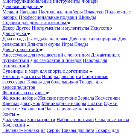
Многофункциональные инструменты
Фонари
Деловые подарки
Медали
Награды
Настольные приборы
Плакетки
Подарочные
наборы
Профессиональные подарки
Шильды
Подарки для дома с логотипом
Декор
Другое
Инструменты и мультитулы
Искусство
Для отдыха
Дача и сад
Для отдыха на пляже
Для отдыха на природе
Для
релаксации
Для спа и сауны
Игры
Пледы
Для путешествий
Аксессуары для путешествий с логотипом
Для активных
путешествий
Для самолетов и поездов
Наборы для
путешествий
Сувениры и мерч для спорта с логотипом
Емкости для питья
Наборы для спорта
Спортивные
аксессуары
Товары для болельщиков
Товары для
велосипедистов
Женские аксессуары
Женские наборы
Женские портмоне
Зеркала
Косметички
Крючки для сумок
Маникюрные наборы
Платки
Сумки
женские
Украшения
Часы наручные женские
Зонты
Дождевики
Зонты-трости
Наборы с зонтами
Складные зонты
Коллекции
«Зеленая» коллекция
Серии
Товары для лета
Товары для