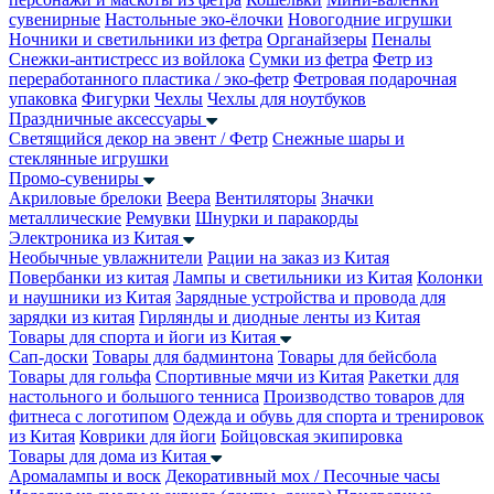
сувенирные
Настольные эко-ёлочки
Новогодние игрушки
Ночники и светильники из фетра
Органайзеры
Пеналы
Снежки-антистресс из войлока
Сумки из фетра
Фетр из
переработанного пластика / эко-фетр
Фетровая подарочная
упаковка
Фигурки
Чехлы
Чехлы для ноутбуков
Праздничные аксессуары
Светящийся декор на эвент / Фетр
Снежные шары и
стеклянные игрушки
Промо-сувениры
Акриловые брелоки
Веера
Вентиляторы
Значки
металлические
Ремувки
Шнурки и паракорды
Электроника из Китая
Необычные увлажнители
Рации на заказ из Китая
Повербанки из китая
Лампы и светильники из Китая
Колонки
и наушники из Китая
Зарядные устройства и провода для
зарядки из китая
Гирлянды и диодные ленты из Китая
Товары для спорта и йоги из Китая
Сап-доски
Товары для бадминтона
Товары для бейсбола
Товары для гольфа
Спортивные мячи из Китая
Ракетки для
настольного и большого тенниса
Производство товаров для
фитнеса с логотипом
Одежда и обувь для спорта и тренировок
из Китая
Коврики для йоги
Бойцовская экипировка
Товары для дома из Китая
Аромалампы и воск
Декоративный мох / Песочные часы