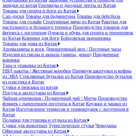
зарядки из китая
Гирлянды и диодные ленты из Китая
Товары для спорта и йоги из Китая
Сап-доски
Товары для бадминтона
Товары для бейсбола
Товары для гольфа
Спортивные мячи из Китая
Ракетки для
настольного и большого тенниса
Производство товаров для
фитнеса с логотипом
Одежда и обувь для спорта и тренировок
из Китая
Коврики для йоги
Бойцовская экипировка
Товары для дома из Китая
Аромалампы и воск
Декоративный мох / Песочные часы
Изделия из смолы и акрила (лампы, декор)
Придверные
коврики
Тара и упаковка из Китая
ПВД пакеты / Жестяные коробки
Премиум шкатулки и кофры
из ЭВА
Стеклянные бутылки из Китая
Производство бутылок
из пластика в Китае
Сумки и рюкзаки из китая
Посуда и аксессуары из Китая
Чайная церемония / Подарочный чай / Матча
Производство
фляжек с нанесением логотипа в Китае
Кружки и чашки из
Китая
Изготовление термосов и термокружек с логотипом в
Китае
Подарки для туризма и отдыха из Китая
Сумки для животных
Туристические стулья
Чемоданы
Офисные аксессуары из Китая