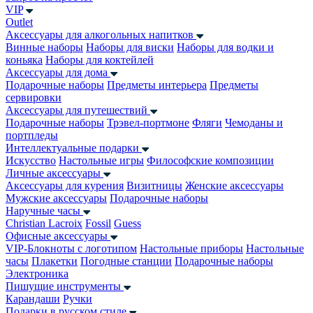
VIP
Outlet
Аксессуары для алкогольных напитков
Винные наборы
Наборы для виски
Наборы для водки и
коньяка
Наборы для коктейлей
Аксессуары для дома
Подарочные наборы
Предметы интерьера
Предметы
сервировки
Аксессуары для путешествий
Подарочные наборы
Трэвел-портмоне
Фляги
Чемоданы и
портпледы
Интеллектуальные подарки
Искусство
Настольные игры
Философские композиции
Личные аксессуары
Аксессуары для курения
Визитницы
Женские аксессуары
Мужские аксессуары
Подарочные наборы
Наручные часы
Christian Lacroix
Fossil
Guess
Офисные аксессуары
VIP-Блокноты с логотипом
Настольные приборы
Настольные
часы
Плакетки
Погодные станции
Подарочные наборы
Электроника
Пишущие инструменты
Карандаши
Ручки
Подарки в русском стиле