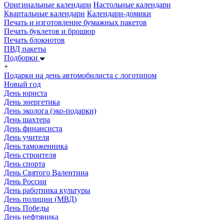
Оригинальные календари
Настольные календари
Квартальные календари
Календари-домики
Печать и изготовление бумажных пакетов
Печать буклетов и брошюр
Печать блокнотов
ПВД пакеты
Подборки
+
Подарки на день автомобилиста с логотипом
Новый год
День юриста
День энергетика
День эколога (эко-подарки)
День шахтера
День финансиста
День учителя
День таможенника
День строителя
День спорта
День Святого Валентина
День России
День работника культуры
День полиции (МВД)
День Победы
День нефтяника