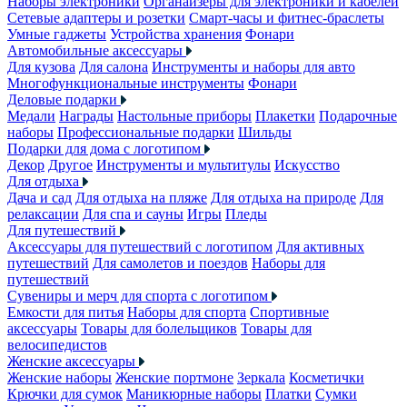
Наборы электроники
Органайзеры для электроники и кабелей
Сетевые адаптеры и розетки
Смарт-часы и фитнес-браслеты
Умные гаджеты
Устройства хранения
Фонари
Автомобильные аксессуары
Для кузова
Для салона
Инструменты и наборы для авто
Многофункциональные инструменты
Фонари
Деловые подарки
Медали
Награды
Настольные приборы
Плакетки
Подарочные
наборы
Профессиональные подарки
Шильды
Подарки для дома с логотипом
Декор
Другое
Инструменты и мультитулы
Искусство
Для отдыха
Дача и сад
Для отдыха на пляже
Для отдыха на природе
Для
релаксации
Для спа и сауны
Игры
Пледы
Для путешествий
Аксессуары для путешествий с логотипом
Для активных
путешествий
Для самолетов и поездов
Наборы для
путешествий
Сувениры и мерч для спорта с логотипом
Емкости для питья
Наборы для спорта
Спортивные
аксессуары
Товары для болельщиков
Товары для
велосипедистов
Женские аксессуары
Женские наборы
Женские портмоне
Зеркала
Косметички
Крючки для сумок
Маникюрные наборы
Платки
Сумки