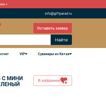
ами.
+
info@giftparad.ru
Оставить заявку
Найти
росчет
VIP
Сувениры из Китая
Б С МИНИ
В избранное
ЕЛЕНЫЙ