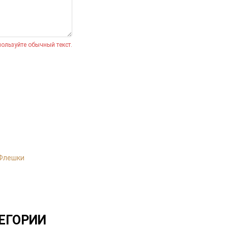
ользуйте обычный текст.
*
Флешки
1
2
*
Товар:
Термос для еды «301» в чехле
Тираж
*
ЕГОРИИ
Тип нанесения
*