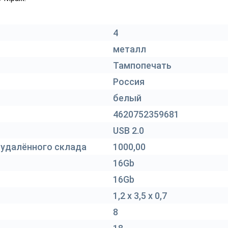
4
металл
Тампопечать
Россия
белый
4620752359681
USB 2.0
 удалённого склада
1000,00
16Gb
16Gb
1,2 х 3,5 х 0,7
8