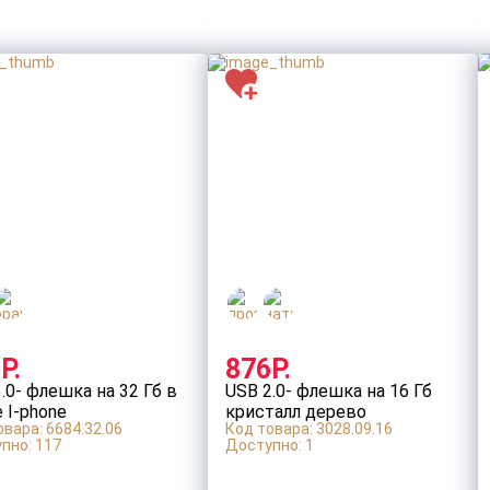
Макет для нанесения
*
Заполните все обязательные поля
ДАЛЕЕ
Оставить заявку
Р.
876Р.
.0- флешка на 32 Гб в
USB 2.0- флешка на 16 Гб
 I-phone
кристалл дерево
овара: 6684.32.06
Код товара: 3028.09.16
пно:
117
Доступно:
1