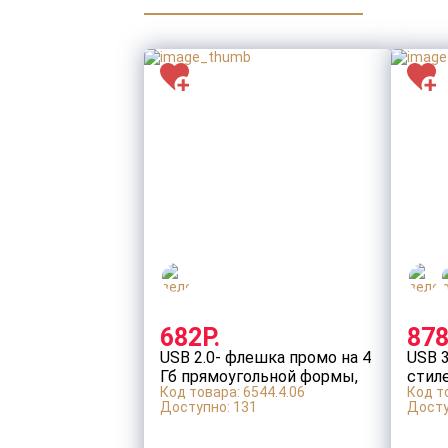
682Р.
878
USB 2.0- флешка промо на 4
USB 3
Гб прямоугольной формы,
стиле
Код товара: 6544.4.06
Код т
выдвижной механизм
Доступно:
131
Досту