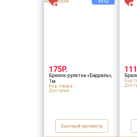
Хиты
175Р.
111
Брелок-рулетка «Баррель»,
Брел
Код то
1м
Досту
Код товара: -
Доступно:
Быстрый просмотр