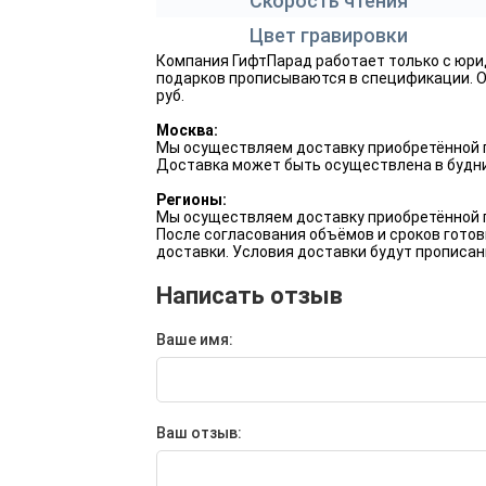
Скорость чтения
День железнодорожника
Цвет гравировки
День ВМФ
Компания ГифтПарад работает только с юри
подарков прописываются в спецификации. Оп
руб.
День авиации
Москва:
Мы осуществляем доставку приобретённой п
Корпоративные подарки
Доставка может быть осуществлена в будни
на 8 Марта
Регионы:
Мы осуществляем доставку приобретённой п
После согласования объёмов и сроков готов
доставки. Условия доставки будут прописан
Написать отзыв
Ваше имя:
Ваш отзыв: