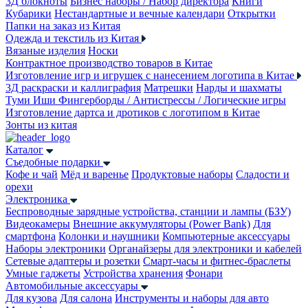
3Д блокноты
Бизнес наборы / Набор директора
Книги
Кубарики
Нестандартные и вечные календари
Открытки
Папки на заказ из Китая
Одежда и текстиль из Китая
Вязаные изделия
Носки
Контрактное производство товаров в Китае
Изготовление игр и игрушек с нанесением логотипа в Китае
3Д раскраски и каллиграфия
Матрешки
Нарды и шахматы
Туми Иши
Фингерборды / Антистрессы / Логические игры
Изготовление дартса и дротиков с логотипом в Китае
Зонты из китая
Каталог
Съедобные подарки
Кофе и чай
Мёд и варенье
Продуктовые наборы
Сладости и
орехи
Электроника
Беспроводные зарядные устройства, станции и лампы (БЗУ)
Видеокамеры
Внешние аккумуляторы (Power Bank)
Для
смартфона
Колонки и наушники
Компьютерные аксессуары
Наборы электроники
Органайзеры для электроники и кабелей
Сетевые адаптеры и розетки
Смарт-часы и фитнес-браслеты
Умные гаджеты
Устройства хранения
Фонари
Автомобильные аксессуары
Для кузова
Для салона
Инструменты и наборы для авто