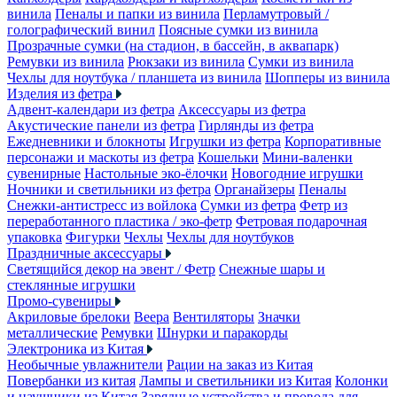
винила
Пеналы и папки из винила
Перламутровый /
голографический винил
Поясные сумки из винила
Прозрачные сумки (на стадион, в бассейн, в аквапарк)
Ремувки из винила
Рюкзаки из винила
Сумки из винила
Чехлы для ноутбука / планшета из винила
Шопперы из винила
Изделия из фетра
Адвент-календари из фетра
Аксессуары из фетра
Акустические панели из фетра
Гирлянды из фетра
Ежедневники и блокноты
Игрушки из фетра
Корпоративные
персонажи и маскоты из фетра
Кошельки
Мини-валенки
сувенирные
Настольные эко-ёлочки
Новогодние игрушки
Ночники и светильники из фетра
Органайзеры
Пеналы
Снежки-антистресс из войлока
Сумки из фетра
Фетр из
переработанного пластика / эко-фетр
Фетровая подарочная
упаковка
Фигурки
Чехлы
Чехлы для ноутбуков
Праздничные аксессуары
Светящийся декор на эвент / Фетр
Снежные шары и
стеклянные игрушки
Промо-сувениры
Акриловые брелоки
Веера
Вентиляторы
Значки
металлические
Ремувки
Шнурки и паракорды
Электроника из Китая
Необычные увлажнители
Рации на заказ из Китая
Повербанки из китая
Лампы и светильники из Китая
Колонки
и наушники из Китая
Зарядные устройства и провода для