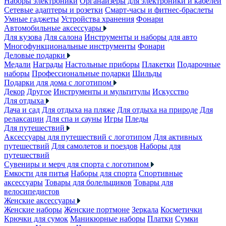
Наборы электроники
Органайзеры для электроники и кабелей
Сетевые адаптеры и розетки
Смарт-часы и фитнес-браслеты
Умные гаджеты
Устройства хранения
Фонари
Автомобильные аксессуары
Для кузова
Для салона
Инструменты и наборы для авто
Многофункциональные инструменты
Фонари
Деловые подарки
Медали
Награды
Настольные приборы
Плакетки
Подарочные
наборы
Профессиональные подарки
Шильды
Подарки для дома с логотипом
Декор
Другое
Инструменты и мультитулы
Искусство
Для отдыха
Дача и сад
Для отдыха на пляже
Для отдыха на природе
Для
релаксации
Для спа и сауны
Игры
Пледы
Для путешествий
Аксессуары для путешествий с логотипом
Для активных
путешествий
Для самолетов и поездов
Наборы для
путешествий
Сувениры и мерч для спорта с логотипом
Емкости для питья
Наборы для спорта
Спортивные
аксессуары
Товары для болельщиков
Товары для
велосипедистов
Женские аксессуары
Женские наборы
Женские портмоне
Зеркала
Косметички
Крючки для сумок
Маникюрные наборы
Платки
Сумки