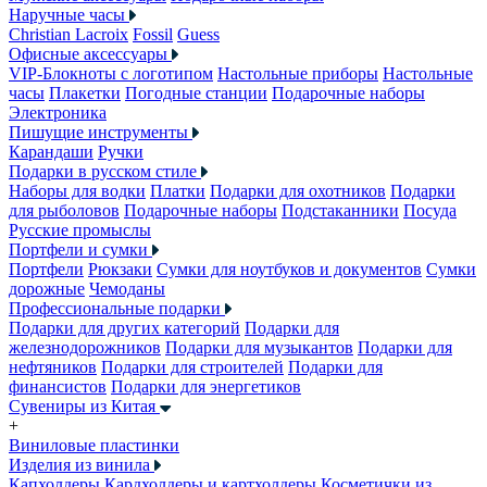
Наручные часы
Christian Lacroix
Fossil
Guess
Офисные аксессуары
VIP-Блокноты с логотипом
Настольные приборы
Настольные
часы
Плакетки
Погодные станции
Подарочные наборы
Электроника
Пишущие инструменты
Карандаши
Ручки
Подарки в русском стиле
Наборы для водки
Платки
Подарки для охотников
Подарки
для рыболовов
Подарочные наборы
Подстаканники
Посуда
Русские промыслы
Портфели и сумки
Портфели
Рюкзаки
Сумки для ноутбуков и документов
Сумки
дорожные
Чемоданы
Профессиональные подарки
Подарки для других категорий
Подарки для
железнодорожников
Подарки для музыкантов
Подарки для
нефтяников
Подарки для строителей
Подарки для
финансистов
Подарки для энергетиков
Сувениры из Китая
+
Виниловые пластинки
Изделия из винила
Капхолдеры
Кардхолдеры и картхолдеры
Косметички из