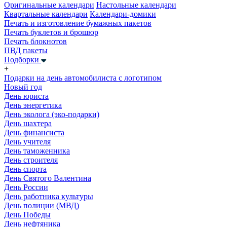
Оригинальные календари
Настольные календари
Квартальные календари
Календари-домики
Печать и изготовление бумажных пакетов
Печать буклетов и брошюр
Печать блокнотов
ПВД пакеты
Подборки
+
Подарки на день автомобилиста с логотипом
Новый год
День юриста
День энергетика
День эколога (эко-подарки)
День шахтера
День финансиста
День учителя
День таможенника
День строителя
День спорта
День Святого Валентина
День России
День работника культуры
День полиции (МВД)
День Победы
День нефтяника