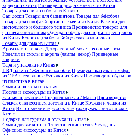
зарядки из китая
Гирлянды и диодные ленты из Китая
Товары для спорта и йоги из Китая
Сап-доски
Товары для бадминтона
Товары для бейсбола
Товары для гольфа
Спортивные мячи из Китая
Ракетки для
настольного и большого тенниса
Производство товаров для
фитнеса с логотипом
Одежда и обувь для спорта и тренировок
из Китая
Коврики для йоги
Бойцовская экипировка
Товары для дома из Китая
Аромалампы и воск
Декоративный мох / Песочные часы
Изделия из смолы и акрила (лампы, декор)
Придверные
коврики
Тара и упаковка из Китая
ПВД пакеты / Жестяные коробки
Премиум шкатулки и кофры
из ЭВА
Стеклянные бутылки из Китая
Производство бутылок
из пластика в Китае
Сумки и рюкзаки из китая
Посуда и аксессуары из Китая
Чайная церемония / Подарочный чай / Матча
Производство
фляжек с нанесением логотипа в Китае
Кружки и чашки из
Китая
Изготовление термосов и термокружек с логотипом в
Китае
Подарки для туризма и отдыха из Китая
Сумки для животных
Туристические стулья
Чемоданы
Офисные аксессуары из Китая