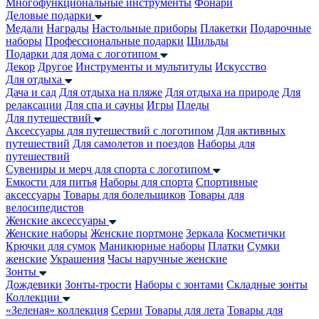
Многофункциональные инструменты
Фонари
Деловые подарки
Медали
Награды
Настольные приборы
Плакетки
Подарочные
наборы
Профессиональные подарки
Шильды
Подарки для дома с логотипом
Декор
Другое
Инструменты и мультитулы
Искусство
Для отдыха
Дача и сад
Для отдыха на пляже
Для отдыха на природе
Для
релаксации
Для спа и сауны
Игры
Пледы
Для путешествий
Аксессуары для путешествий с логотипом
Для активных
путешествий
Для самолетов и поездов
Наборы для
путешествий
Сувениры и мерч для спорта с логотипом
Емкости для питья
Наборы для спорта
Спортивные
аксессуары
Товары для болельщиков
Товары для
велосипедистов
Женские аксессуары
Женские наборы
Женские портмоне
Зеркала
Косметички
Крючки для сумок
Маникюрные наборы
Платки
Сумки
женские
Украшения
Часы наручные женские
Зонты
Дождевики
Зонты-трости
Наборы с зонтами
Складные зонты
Коллекции
«Зеленая» коллекция
Серии
Товары для лета
Товары для