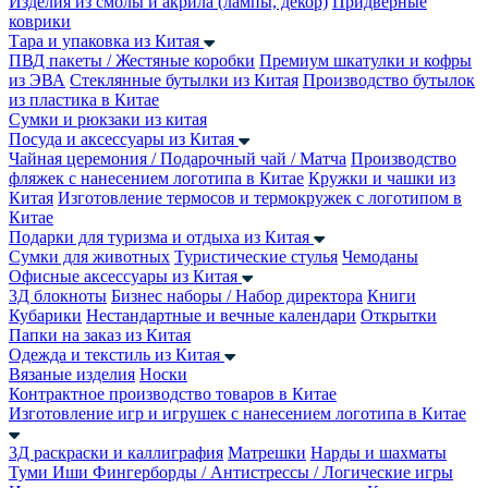
Изделия из смолы и акрила (лампы, декор)
Придверные
коврики
Тара и упаковка из Китая
ПВД пакеты / Жестяные коробки
Премиум шкатулки и кофры
из ЭВА
Стеклянные бутылки из Китая
Производство бутылок
из пластика в Китае
Сумки и рюкзаки из китая
Посуда и аксессуары из Китая
Чайная церемония / Подарочный чай / Матча
Производство
фляжек с нанесением логотипа в Китае
Кружки и чашки из
Китая
Изготовление термосов и термокружек с логотипом в
Китае
Подарки для туризма и отдыха из Китая
Сумки для животных
Туристические стулья
Чемоданы
Офисные аксессуары из Китая
3Д блокноты
Бизнес наборы / Набор директора
Книги
Кубарики
Нестандартные и вечные календари
Открытки
Папки на заказ из Китая
Одежда и текстиль из Китая
Вязаные изделия
Носки
Контрактное производство товаров в Китае
Изготовление игр и игрушек с нанесением логотипа в Китае
3Д раскраски и каллиграфия
Матрешки
Нарды и шахматы
Туми Иши
Фингерборды / Антистрессы / Логические игры