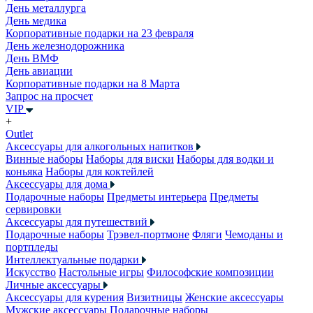
День металлурга
День медика
Корпоративные подарки на 23 февраля
День железнодорожника
День ВМФ
День авиации
Корпоративные подарки на 8 Марта
Запрос на просчет
VIP
+
Outlet
Аксессуары для алкогольных напитков
Винные наборы
Наборы для виски
Наборы для водки и
коньяка
Наборы для коктейлей
Аксессуары для дома
Подарочные наборы
Предметы интерьера
Предметы
сервировки
Аксессуары для путешествий
Подарочные наборы
Трэвел-портмоне
Фляги
Чемоданы и
портпледы
Интеллектуальные подарки
Искусство
Настольные игры
Философские композиции
Личные аксессуары
Аксессуары для курения
Визитницы
Женские аксессуары
Мужские аксессуары
Подарочные наборы