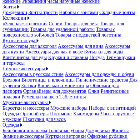
женские
Украшения
Часы наручные женские
Зонты
Дождевики
Зонты-трости
Наборы с зонтами
Складные зонты
Коллекции
«Зеленая» коллекция
Серии
Товары для лета
Товары для
сублимации
Товары для удалённой работы
Товары с
поверхностью soft-touch
Товары с подсветкой логотипа
Кухня и посуда
Аксессуары для алкоголя
Аксессуары для вина
Аксессуары
для кухни
Аксессуары для чая и кофе
Бутылки для воды
Контейнеры для еды
Кружки и стаканы
Посуда
Термокружки
и термосы
Личные аксессуары
Аксессуары в русском стиле
Аксессуары для одежды и обуви
Брелоки
Визитницы и ключницы
Гигиенические средства
Для
курения
Значки
Кошельки и монетницы
Обложки для
паспорта
Органайзеры для документов
Очки
Религиозные
подарки
Ремешки на шею
Таблетницы
Мужские аксессуары
Барсетки и несессеры
Мужские наборы
Наборы с визитницей
Одежда
Органайзеры
Портмоне
Хьюмидоры
Часы наручные
мужские
Шкатулки для часов
Одежда
Бейсболки и панамы
Головные уборы
Дождевики
Жилеты
Зимние аксессуары
Куртки и ветровки
Офисные рубашки