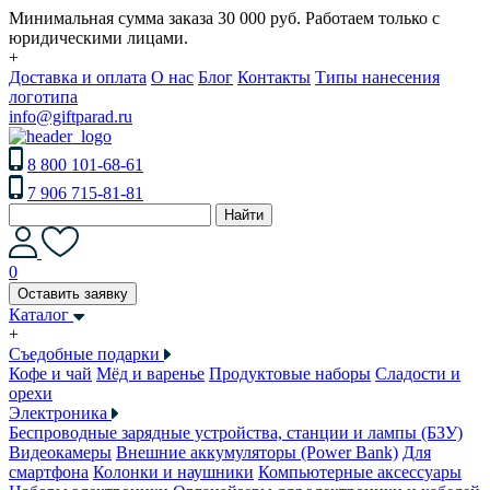
Минимальная сумма заказа 30 000 руб. Работаем только с
юридическими лицами.
+
Доставка и оплата
О нас
Блог
Контакты
Типы нанесения
логотипа
info@giftparad.ru
8 800 101-68-61
7 906 715-81-81
Найти
0
Оставить заявку
Каталог
+
Съедобные подарки
Кофе и чай
Мёд и варенье
Продуктовые наборы
Сладости и
орехи
Электроника
Беспроводные зарядные устройства, станции и лампы (БЗУ)
Видеокамеры
Внешние аккумуляторы (Power Bank)
Для
смартфона
Колонки и наушники
Компьютерные аксессуары