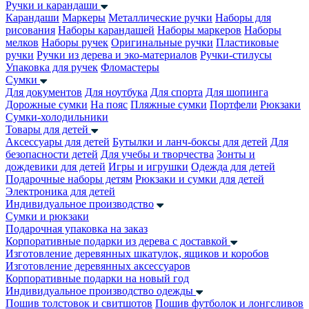
Ручки и карандаши
Карандаши
Маркеры
Металлические ручки
Наборы для
рисования
Наборы карандашей
Наборы маркеров
Наборы
мелков
Наборы ручек
Оригинальные ручки
Пластиковые
ручки
Ручки из дерева и эко-материалов
Ручки-стилусы
Упаковка для ручек
Фломастеры
Сумки
Для документов
Для ноутбука
Для спорта
Для шопинга
Дорожные сумки
На пояс
Пляжные сумки
Портфели
Рюкзаки
Сумки-холодильники
Товары для детей
Аксессуары для детей
Бутылки и ланч-боксы для детей
Для
безопасности детей
Для учебы и творчества
Зонты и
дождевики для детей
Игры и игрушки
Одежда для детей
Подарочные наборы детям
Рюкзаки и сумки для детей
Электроника для детей
Индивидуальное производство
Сумки и рюкзаки
Подарочная упаковка на заказ
Корпоративные подарки из дерева с доставкой
Изготовление деревянных шкатулок, ящиков и коробов
Изготовление деревянных аксессуаров
Корпоративные подарки на новый год
Индивидуальное производство одежды
Пошив толстовок и свитшотов
Пошив футболок и лонгсливов