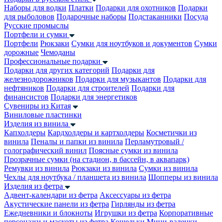
Наборы для водки
Платки
Подарки для охотников
Подарки
для рыболовов
Подарочные наборы
Подстаканники
Посуда
Русские промыслы
Портфели и сумки
Портфели
Рюкзаки
Сумки для ноутбуков и документов
Сумки
дорожные
Чемоданы
Профессиональные подарки
Подарки для других категорий
Подарки для
железнодорожников
Подарки для музыкантов
Подарки для
нефтяников
Подарки для строителей
Подарки для
финансистов
Подарки для энергетиков
Сувениры из Китая
Виниловые пластинки
Изделия из винила
Капхолдеры
Кардхолдеры и картхолдеры
Косметички из
винила
Пеналы и папки из винила
Перламутровый /
голографический винил
Поясные сумки из винила
Прозрачные сумки (на стадион, в бассейн, в аквапарк)
Ремувки из винила
Рюкзаки из винила
Сумки из винила
Чехлы для ноутбука / планшета из винила
Шопперы из винила
Изделия из фетра
Адвент-календари из фетра
Аксессуары из фетра
Акустические панели из фетра
Гирлянды из фетра
Ежедневники и блокноты
Игрушки из фетра
Корпоративные
персонажи и маскоты из фетра
Кошельки
Мини-валенки