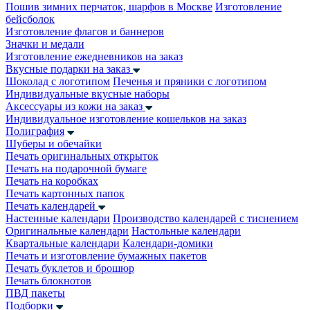
Пошив зимних перчаток, шарфов в Москве
Изготовление
бейсболок
Изготовление флагов и баннеров
Значки и медали
Изготовление ежедневников на заказ
Вкусные подарки на заказ
Шоколад с логотипом
Печенья и пряники с логотипом
Индивидуальные вкусные наборы
Аксессуары из кожи на заказ
Индивидуальное изготовление кошельков на заказ
Полиграфия
Шуберы и обечайки
Печать оригинальных открыток
Печать на подарочной бумаге
Печать на коробках
Печать картонных папок
Печать календарей
Настенные календари
Производство календарей с тиснением
Оригинальные календари
Настольные календари
Квартальные календари
Календари-домики
Печать и изготовление бумажных пакетов
Печать буклетов и брошюр
Печать блокнотов
ПВД пакеты
Подборки