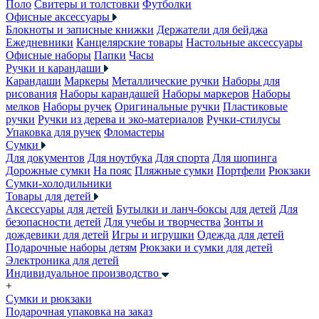
Поло
Свитеры и толстовки
Футболки
Офисные аксессуары
Блокноты и записные книжки
Держатели для бейджа
Ежедневники
Канцелярские товары
Настольные аксессуары
Офисные наборы
Папки
Часы
Ручки и карандаши
Карандаши
Маркеры
Металлические ручки
Наборы для
рисования
Наборы карандашей
Наборы маркеров
Наборы
мелков
Наборы ручек
Оригинальные ручки
Пластиковые
ручки
Ручки из дерева и эко-материалов
Ручки-стилусы
Упаковка для ручек
Фломастеры
Сумки
Для документов
Для ноутбука
Для спорта
Для шопинга
Дорожные сумки
На пояс
Пляжные сумки
Портфели
Рюкзаки
Сумки-холодильники
Товары для детей
Аксессуары для детей
Бутылки и ланч-боксы для детей
Для
безопасности детей
Для учебы и творчества
Зонты и
дождевики для детей
Игры и игрушки
Одежда для детей
Подарочные наборы детям
Рюкзаки и сумки для детей
Электроника для детей
Индивидуальное производство
+
Сумки и рюкзаки
Подарочная упаковка на заказ