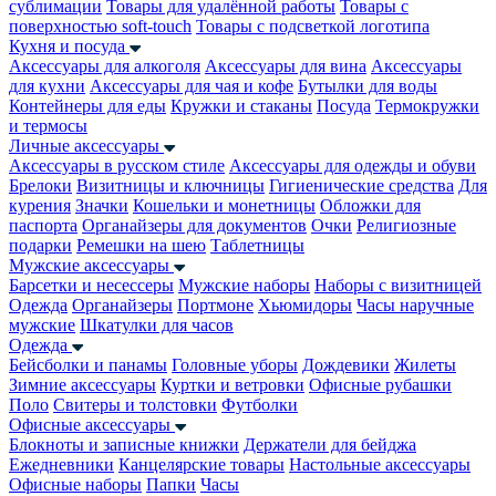
сублимации
Товары для удалённой работы
Товары с
поверхностью soft-touch
Товары с подсветкой логотипа
Кухня и посуда
Аксессуары для алкоголя
Аксессуары для вина
Аксессуары
для кухни
Аксессуары для чая и кофе
Бутылки для воды
Контейнеры для еды
Кружки и стаканы
Посуда
Термокружки
и термосы
Личные аксессуары
Аксессуары в русском стиле
Аксессуары для одежды и обуви
Брелоки
Визитницы и ключницы
Гигиенические средства
Для
курения
Значки
Кошельки и монетницы
Обложки для
паспорта
Органайзеры для документов
Очки
Религиозные
подарки
Ремешки на шею
Таблетницы
Мужские аксессуары
Барсетки и несессеры
Мужские наборы
Наборы с визитницей
Одежда
Органайзеры
Портмоне
Хьюмидоры
Часы наручные
мужские
Шкатулки для часов
Одежда
Бейсболки и панамы
Головные уборы
Дождевики
Жилеты
Зимние аксессуары
Куртки и ветровки
Офисные рубашки
Поло
Свитеры и толстовки
Футболки
Офисные аксессуары
Блокноты и записные книжки
Держатели для бейджа
Ежедневники
Канцелярские товары
Настольные аксессуары
Офисные наборы
Папки
Часы