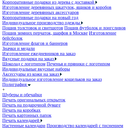
Корпоративные подарки из дерева с доставкой
Изготовление деревянных шкатулок, ящиков и коробов
Изготовление деревянных аксессуаров
Корпоративные подарки на новый год
Индивидуальное производство одежды
Пошив толстовок и свитшотов
Пошив футболок и лонгсливов
Пошив зимних перчаток, шарфов в Москве
Изготовление
бейсболок
Изготовление флагов и баннеров
Значки и медали
Изготовление ежедневников на заказ
Вкусные подарки на заказ
Шоколад с логотипом
Печенья и пряники с логотипом
Индивидуальные вкусные наборы
Аксессуары из кожи на заказ
Индивидуальное изготовление кошельков на заказ
Полиграфия
+
Шуберы и обечайки
Печать оригинальных открыток
Печать на подарочной бумаге
Печать на коробках
Печать картонных папок
Печать календарей
Настенные календари
Производство календарей с тиснением