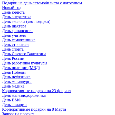
Подарки на день автомобилиста с логотипом
Новый год
День юриста
День энергетика
День эколога (эко-подарки)
День шахтера
День финансиста
День учителя
День таможенника
День строителя
День спорта
День Святого Валентина
День России
День работника культуры
День полиции (МВД)
День Победы
День нефтяника
День металлурга
День медика
Корпоративные подарки на 23 февраля
День железнодорожника
День ВМФ
День авиации
Корпоративные подарки на 8 Марта
Запрос на просчет