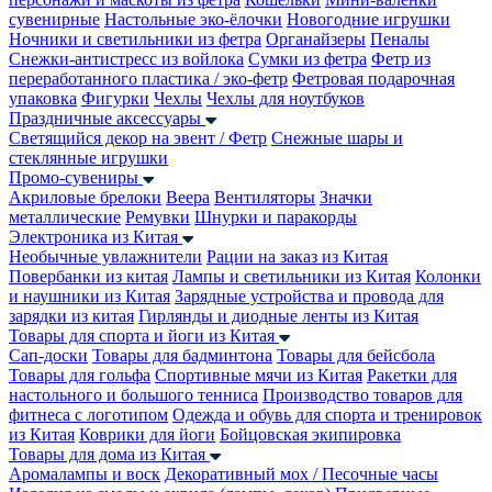
сувенирные
Настольные эко-ёлочки
Новогодние игрушки
Ночники и светильники из фетра
Органайзеры
Пеналы
Снежки-антистресс из войлока
Сумки из фетра
Фетр из
переработанного пластика / эко-фетр
Фетровая подарочная
упаковка
Фигурки
Чехлы
Чехлы для ноутбуков
Праздничные аксессуары
Светящийся декор на эвент / Фетр
Снежные шары и
стеклянные игрушки
Промо-сувениры
Акриловые брелоки
Веера
Вентиляторы
Значки
металлические
Ремувки
Шнурки и паракорды
Электроника из Китая
Необычные увлажнители
Рации на заказ из Китая
Повербанки из китая
Лампы и светильники из Китая
Колонки
и наушники из Китая
Зарядные устройства и провода для
зарядки из китая
Гирлянды и диодные ленты из Китая
Товары для спорта и йоги из Китая
Сап-доски
Товары для бадминтона
Товары для бейсбола
Товары для гольфа
Спортивные мячи из Китая
Ракетки для
настольного и большого тенниса
Производство товаров для
фитнеса с логотипом
Одежда и обувь для спорта и тренировок
из Китая
Коврики для йоги
Бойцовская экипировка
Товары для дома из Китая
Аромалампы и воск
Декоративный мох / Песочные часы